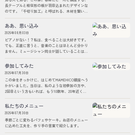
長テーブルと相似形の板が羽目込まれたデザインな
のです。「千切り加工」と呼ばれる、木材を繋いだ
り、割れ止めをする工法があり、蝶々型の小さ…
ああ、思い込み
2026年08月03日
ピアノがない！？私は、食べることは大好きです。
でも、正直に言うと、音楽のことはほとんど分かり
ません。ミュージシャン同士が話していることは、
外国語のように聞こえますし、楽器のことも詳…
参加してみた
2026年07月30日
この会をきっかけに、はじめてMAMEHICO銀座へう
かがいました。当日は、私のような初参加の方や、
2回目という方もいれば、もう10数年、20年近く
MAMEHICOとの時間を重ねてき…
私たちのメニュー
2026年07月30日
季節ごとに変わるパフェやケーキ。お店のメニュー
に込めた工夫を、作り手の言葉で紹介します。