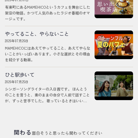
有楽町にあるMAMEHICOというカフェを舞台にした
架空の物語。かつて人気のあったラジオ番組のオマ
ージュです。
やってること、やらないこと
2026年07月26日
MAMEHICOにはあえてやってること、あえてやらな
いことがいっぱいあります。小さな選択とその理由
を紹介する動画。
ひと駅歩いて
2026年07月25日
シンガーソングライターの入日茜です。 ほんとう
のことを言うと、素のままの自分で人前で話すこと
が、ずっと苦手でした。 歌っているときはいいの
ですが、そうではないときの自分を、どう差し出し
ていいのか分からなくて。 それでも今回は、意を
決して、この役をやらせていただくことになりまし
た。 うまくできるかは分かりません。でも、いま
のワタシにできることを、そのままお見せできたら
関わる
面白そうと思ったら関わってください
と思っています。