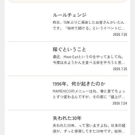
ルールチェンジ
昨日、15年ぶりに再会したお客さんがいたん
です。「始めて続ける」というイベントにや
ってきた。会は進んで、その方が、自己紹介
2026.7.26
がてら、みんなの前でボクのことを持ち上げ
てくれましてね。「井川さんは神ですよ。後
稼ぐということ
光が差している」なんて言うわけです。まわ
りはポカンとしてましたけど。彼曰く。15年
最近、Meet Eatというのをやってましてね。
前、店ができた当初に、ずいぶんエッジのき
今度は水ようかんを食べる会をやろうと思っ
いた店だな、と思った。それで面白がって、
てるんです。神戸には神戸の、桐生には桐生
2026.7.25
店主のボクに会ってみた。そしたら当のボク
の、それぞれ根付いた和菓子屋さんがあるの
は、やろうとしていることを周りには理解さ
で、そこの水ようかんをみんなで食べようと
1996年、何が起きたのか
れていなかったようで、ずいぶんと苦悩して
いうわけです。最近読んでいる和菓子の本が
いた、というんですね。それが、久しぶりに
本当に面白くて、載っているものを全部食べ
MAMEHICOのメニューはね、春と夏でちょっ
来てみたら、井川さんは元気で、後光が差し
たくなってしまう。7月だったら土用餅、七夕
とずつ変わるんですが、その度に「値上げを
てるみたいだと。これはきっと、理解し...
だったら水ようかん、なんていう風にね。暇
どうするか」という話が毎度出てくるんです
2026.7.24
なときにはリュックに入れてその本を眺め
よ。数ヶ月おきに業者さんがやってきて、
て、あ、こういうのいいなあなんて思ってい
「社長、今の値段では厳しいので、そちらも
失われた30年
る。季節が巡り巡っていくということ自体
値上げをお願いできれば」という、いわば値
が、ボクはなんだか好きなんですよね。さ
上げ参りみたいなことがある。うちも取引先
失われた30年、って言いますよね。日本の経
て、今日の話題は「稼ぐということ」です。
に「困るよ」なんて言える立場じゃありませ
済が、ずっと停滞してきた30年です。給料が