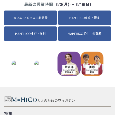
最新の営業時間
8/3(月) 〜 8/16(日)
カフエ マメヒコ三軒茶屋
MAMEHICO東京・銀座
MAMEHICO神戸・御影
MAMEHICO桐生 紫香邸
大人のための豆マガジン
特集