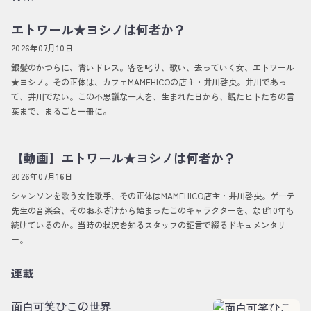
エトワール★ヨシノは何者か？
2026年07月10日
銀髪のかつらに、青いドレス。客を叱り、歌い、去っていく女、エトワール
★ヨシノ。その正体は、カフェMAMEHICOの店主・井川啓央。井川であっ
て、井川でない。この不思議な一人を、生まれた日から、観たヒトたちの言
葉まで、まるごと一冊に。
【動画】エトワール★ヨシノは何者か？
2026年07月16日
シャンソンを歌う女性歌手、その正体はMAMEHICO店主・井川啓央。ゲーテ
先生の音楽会、そのおふざけから始まったこのキャラクターを、なぜ10年も
続けているのか。当時の状況を知るスタッフの証言で綴るドキュメンタリ
ー。
連載
面白可笑ひこの世界