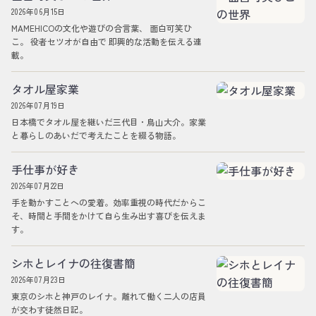
2026年06月15日
MAMEHICOの文化や遊びの合言葉、 面白可笑ひ
こ。 役者セツオが自由で 即興的な活動を伝える連
載。
タオル屋家業
2026年07月19日
日本橋でタオル屋を継いだ三代目・鳥山大介。家業
と暮らしのあいだで考えたことを綴る物語。
手仕事が好き
2026年07月22日
手を動かすことへの愛着。効率重視の時代だからこ
そ、時間と手間をかけて自ら生み出す喜びを伝えま
す。
シホとレイナの往復書簡
2026年07月23日
東京のシホと神戸のレイナ。離れて働く二人の店員
が交わす徒然日記。