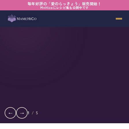
毎年好評の「愛のらっきょう」販売開始！
M=Hicoにレシピ集も公開中です
←
→
1
/
5