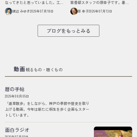
なってきたと思っていました。工房
紫香邸スタッフの原幸子です。暑さ
をオープンしてからは、一度も失敗
も増してきて、雨が降る日も減って
渡辺 みゆき
2026年07月18日
原 幸子
2026年07月13日
することなく焼けていたんです。と
きました。そろそろ梅雨も明けそう
ころが最近、思わぬところで壁にぶ
です。ぐるりと庭に囲まれた紫香邸
つかりました。マフィ…
の夏は、晴れが…
ブログをもっとみる
動画
観るもの・聴くもの
暦の手帖
2026年08月05日
「道草散歩」をしながら、神戸の季節や歴史を取り
上げる動画。今年は新たに桐生を歩く企画もスター
トしています。
面白ラジオ
2026年07月01日