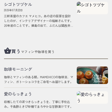
シゴトツヅケル
2026年07月22日
三軒茶屋のカフエ マメヒコ。あの店の厨房を設計
したのが、インテリアデザイナーの稲飯さんです。
20年前のことです。徳島の出で、ふだんは関西弁の
ひとです。店ができてしまえば、ふつう、デ…
shopping_basket
買う
マフィンや珈琲を買う
珈琲モーニング
珈琲とマフィンのある朝。MAMEHICOの珈琲豆、マ
フィン、ガトーショコラをご自宅へお届けします。
愛のらっきょう
収穫したての泥つきらっきょうを、丁寧に手仕込
み。千鳥酢ときび砂糖でまろやかな甘酢漬けです。