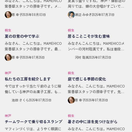
みなさん、こんにちは。MAMEHICO
夏真っ盛りですね。 神戸・御影店の
紫香邸スタッフの原幸子です。メン
周りでは、蝉の大合唱がすごいで
バー限定イベントMeet Eatで「庭で
す！笑 そんな中、マフィン工房で
原 幸子
2026年08月03日
渡辺 みゆき
2026年07月31日
花火をやるだけの会」がありまし
は、スタッフと「マフィン隊」 （梱
た。小さい頃はよく夏に手持ち花火
包や計量を手伝ってくださっている
をしてい…
お客さまたち） と…
桐生
桐生
夏の日常の中で学ぶ
居ることこそが生む意味
みなさん、こんにちは。MAMEHICO
みなさんこんにちは。MAMEHICOメ
紫香邸スタッフの原幸子です。最近
ンバーの河村聡美です。私は普段、
は早朝5時すぎでも、すでに暑い…！
在宅で弁理士という仕事をしていま
原 幸子
2026年07月26日
河村 聡美
2026年07月23日
そんな中、朝イチの水まきは打ち水
す。弁理士というのは特許に関わる
効果で、少し温度が下がる気がして
仕事です。そう、東京特許許可局の
いて。それも…
早口言葉でお馴…
神戸
桐生
私たちの工房を紹介します
庭で感じる季節の変化
今ではすっかり当たり前のように稼
みなさん、こんにちは。MAMEHICO
働している神戸のお菓子工房。もと
紫香邸スタッフの原幸子です。先
もとは一軒の住宅でした。古い家な
日、七十二節気の「蓮始開（はす は
池田 さくら
2026年07月23日
原 幸子
2026年07月20日
らではのガラス窓や木の建具はどこ
じめて ひらく）」という、蓮の花が
か懐かしく、あちこちに昭和の面影
咲き始める頃を迎えました。少し前
が残っています。台所…
に、紫香邸の…
神戸
桐生
チームワークで乗り切るスランプ
暑さの中に涼を見つけながら
マフィンづくりは、ようやく順調に
みなさん、こんにちは。MAMEHICO