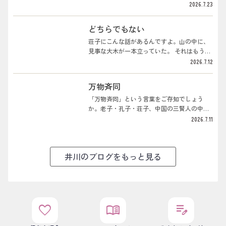
ここ数日、失われた30年について喋っ...
んから、「仕方ないですね、お互い頑張りま
上がらない。物の値段も上がらない。銀行に
2026.7.23
しょう」ということで、うちの値段も上げる
預けても、ちっとも増えない。なんとなく、
ことになるわけです。本当ならそれに伴って
国全体が元気がない。そういう30年でした。
どちらでもない
スタッフの給料もどんどん上げていかなきゃ
ボクは、経済の専門家じゃありません。株も
いけないところなんだけど、コロナのときの
やらないし。でも、店を21年やってきて、世
荘子にこんな話があるんですよ。山の中に、
借金をまだ抱えたままなので、なかなかそう
の中のお金の流れというものが、肌でなんと
見事な大木が一本立っていた。 それはもう
もいかない。値段を上げるということは...
なくわかるようになってきた。景気がいいと
堂々たる木なんですが、なぜか誰も材木にし
2026.7.12
か悪いとか、そういうのは、店に立っている
ようとしない。 理由は、枝がこう、曲がりく
と、数字を見るより先に、お客さんの財布の
ねって自由に伸びているので、材木には使い
万物斉同
緩み方でわかるんです。で、このあいだ、ふ
にくいからなんですよ。 だからその木は誰に
と思ったんです。あの失われた30年って、そ
も切られず、ずっとその森に鎮座し続けてい
「万物斉同」という言葉をご存知でしょう
もそも、いつから始まったんだろう、と。そ
たというわけです。一方で、役に立つ木はす
か。老子・孔子・荘子、中国の三賢人の中の
れで、AIに聞いてみたんです。...
ぐに切り倒されて材木にされてしまう。 役に
荘子の言葉です。「万物」はありとあらゆる
2026.7.11
立たない、ちょっと曲がったような木だから
もの。「斉」はバラバラなものを揃えるこ
こそ、誰にも切られずに最後まで生き残る。
と、「同」はひとつと見ること。つまり、あ
荘子はこれを「無用の用」と呼んだわけです
らゆるものは、揃えて見れば、ひとつだ。そ
井川のブログをもっと見る
ね。続きがあって、別の日に荘子が山を降り
ういう考え方ですね。どういうことか。たと
て友人の家に泊まると、その友人がもてなし
えば牛は大きい。でも象から見たら小さい。
にと、庭で飼っていた二羽の雁のう...
アリは小さい。でもダニから見たらアリは大
きい。ある国では大麻を吸うことが普通で、
日本では逮捕される。地球の周りを太陽が回
ると信じられていた時代があって、今は逆に
favorite
menu_book
edit_note
なっている。正しいとされることも、時代に
よって、立場によって、ひっくり返る。荘子