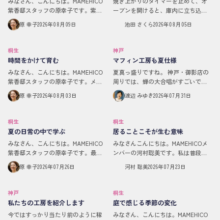
みなさん、こんにちは。MAMEHICO
焼き上がりのタイマーを止めて、オ
紫香邸スタッフの原幸子です。紫香
ーブンを開けると、庫内に立ち込め
邸は8/4より夏休みに入りました。次
ていたはちみつとバターの甘い香り
原 幸子
2026年08月09日
池田 さくら
2026年08月05日
の通常営業は9/3からです。「1ヶ月
が、工房いっぱいに広がります。
もお休みなんていいですね！海外で
「はぁ〜！いいにおい！」マフィン
も行く…
を型から出したとき、表…
桐生
神戸
時間をかけて育む
マフィン工房も夏仕様
みなさん、こんにちは。MAMEHICO
夏真っ盛りですね。 神戸・御影店の
紫香邸スタッフの原幸子です。メン
周りでは、蝉の大合唱がすごいで
バー限定イベントMeet Eatで「庭で
す！笑 そんな中、マフィン工房で
原 幸子
2026年08月03日
渡辺 みゆき
2026年07月31日
花火をやるだけの会」がありまし
は、スタッフと「マフィン隊」 （梱
た。小さい頃はよく夏に手持ち花火
包や計量を手伝ってくださっている
をしてい…
お客さまたち） と…
桐生
桐生
夏の日常の中で学ぶ
居ることこそが生む意味
みなさん、こんにちは。MAMEHICO
みなさんこんにちは。MAMEHICOメ
紫香邸スタッフの原幸子です。最近
ンバーの河村聡美です。私は普段、
は早朝5時すぎでも、すでに暑い…！
在宅で弁理士という仕事をしていま
原 幸子
2026年07月26日
河村 聡美
2026年07月23日
そんな中、朝イチの水まきは打ち水
す。弁理士というのは特許に関わる
効果で、少し温度が下がる気がして
仕事です。そう、東京特許許可局の
いて。それも…
早口言葉でお馴…
神戸
桐生
私たちの工房を紹介します
庭で感じる季節の変化
今ではすっかり当たり前のように稼
みなさん、こんにちは。MAMEHICO