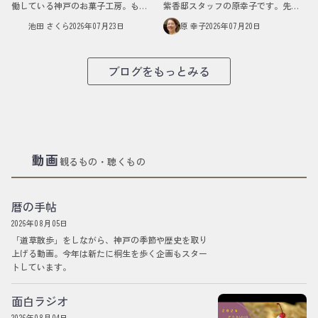
働している神戸のお菓子工房。もと
紫香邸スタッフの原幸子です。先
もとは一軒の住宅でした。古い家な
日、七十二節気の「蓮始開（はす は
池田 さくら
2026年07月23日
原 幸子
2026年07月20日
らではのガラス窓や木の建具はどこ
じめて ひらく）」という、蓮の花が
か懐かしく、あちこちに昭和の面影
咲き始める頃を迎えました。少し前
が残っています。台所…
に、紫香邸の…
ブログをもっとみる
動画
観るもの・聴くもの
暦の手帖
2026年08月05日
「道草散歩」をしながら、神戸の季節や歴史を取り
上げる動画。今年は新たに桐生を歩く企画もスター
トしています。
面白ラジオ
2026年08月04日