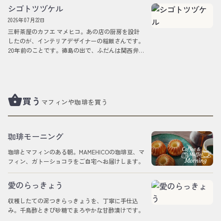
シゴトツヅケル
2026年07月22日
三軒茶屋のカフエ マメヒコ。あの店の厨房を設計
したのが、インテリアデザイナーの稲飯さんです。
20年前のことです。徳島の出で、ふだんは関西弁の
ひとです。店ができてしまえば、ふつう、デ…
shopping_basket
買う
マフィンや珈琲を買う
珈琲モーニング
珈琲とマフィンのある朝。MAMEHICOの珈琲豆、マ
フィン、ガトーショコラをご自宅へお届けします。
愛のらっきょう
収穫したての泥つきらっきょうを、丁寧に手仕込
み。千鳥酢ときび砂糖でまろやかな甘酢漬けです。