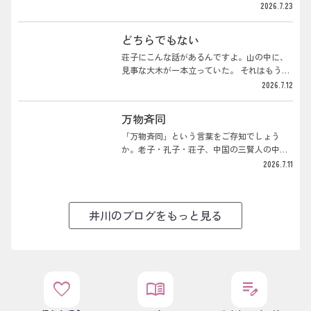
ここ数日、失われた30年について喋っ...
んから、「仕方ないですね、お互い頑張りま
上がらない。物の値段も上がらない。銀行に
2026.7.23
しょう」ということで、うちの値段も上げる
預けても、ちっとも増えない。なんとなく、
ことになるわけです。本当ならそれに伴って
国全体が元気がない。そういう30年でした。
どちらでもない
スタッフの給料もどんどん上げていかなきゃ
ボクは、経済の専門家じゃありません。株も
いけないところなんだけど、コロナのときの
やらないし。でも、店を21年やってきて、世
荘子にこんな話があるんですよ。山の中に、
借金をまだ抱えたままなので、なかなかそう
の中のお金の流れというものが、肌でなんと
見事な大木が一本立っていた。 それはもう
もいかない。値段を上げるということは...
なくわかるようになってきた。景気がいいと
堂々たる木なんですが、なぜか誰も材木にし
2026.7.12
か悪いとか、そういうのは、店に立っている
ようとしない。 理由は、枝がこう、曲がりく
と、数字を見るより先に、お客さんの財布の
ねって自由に伸びているので、材木には使い
万物斉同
緩み方でわかるんです。で、このあいだ、ふ
にくいからなんですよ。 だからその木は誰に
と思ったんです。あの失われた30年って、そ
も切られず、ずっとその森に鎮座し続けてい
「万物斉同」という言葉をご存知でしょう
もそも、いつから始まったんだろう、と。そ
たというわけです。一方で、役に立つ木はす
か。老子・孔子・荘子、中国の三賢人の中の
れで、AIに聞いてみたんです。...
ぐに切り倒されて材木にされてしまう。 役に
荘子の言葉です。「万物」はありとあらゆる
2026.7.11
立たない、ちょっと曲がったような木だから
もの。「斉」はバラバラなものを揃えるこ
こそ、誰にも切られずに最後まで生き残る。
と、「同」はひとつと見ること。つまり、あ
荘子はこれを「無用の用」と呼んだわけです
らゆるものは、揃えて見れば、ひとつだ。そ
井川のブログをもっと見る
ね。続きがあって、別の日に荘子が山を降り
ういう考え方ですね。どういうことか。たと
て友人の家に泊まると、その友人がもてなし
えば牛は大きい。でも象から見たら小さい。
にと、庭で飼っていた二羽の雁のう...
アリは小さい。でもダニから見たらアリは大
きい。ある国では大麻を吸うことが普通で、
日本では逮捕される。地球の周りを太陽が回
ると信じられていた時代があって、今は逆に
favorite
menu_book
edit_note
なっている。正しいとされることも、時代に
よって、立場によって、ひっくり返る。荘子