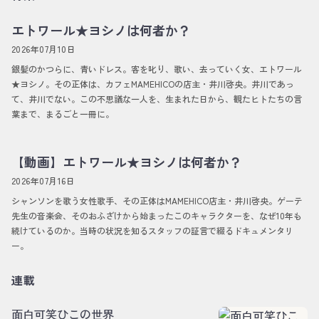
エトワール★ヨシノは何者か？
2026年07月10日
銀髪のかつらに、青いドレス。客を叱り、歌い、去っていく女、エトワール
★ヨシノ。その正体は、カフェMAMEHICOの店主・井川啓央。井川であっ
て、井川でない。この不思議な一人を、生まれた日から、観たヒトたちの言
葉まで、まるごと一冊に。
【動画】エトワール★ヨシノは何者か？
2026年07月16日
シャンソンを歌う女性歌手、その正体はMAMEHICO店主・井川啓央。ゲーテ
先生の音楽会、そのおふざけから始まったこのキャラクターを、なぜ10年も
続けているのか。当時の状況を知るスタッフの証言で綴るドキュメンタリ
ー。
連載
面白可笑ひこの世界