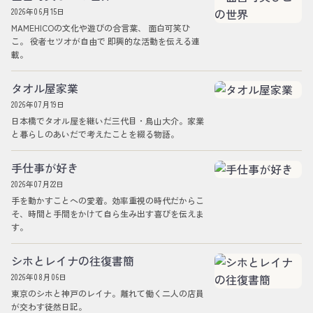
2026年06月15日
MAMEHICOの文化や遊びの合言葉、 面白可笑ひ
こ。 役者セツオが自由で 即興的な活動を伝える連
載。
タオル屋家業
2026年07月19日
日本橋でタオル屋を継いだ三代目・鳥山大介。家業
と暮らしのあいだで考えたことを綴る物語。
手仕事が好き
2026年07月22日
手を動かすことへの愛着。効率重視の時代だからこ
そ、時間と手間をかけて自ら生み出す喜びを伝えま
す。
シホとレイナの往復書簡
2026年08月06日
東京のシホと神戸のレイナ。離れて働く二人の店員
が交わす徒然日記。