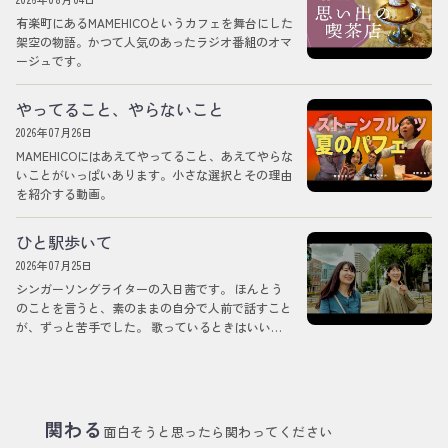
有楽町にあるMAMEHICOというカフェを舞台にした
架空の物語。かつて人気のあったラジオ番組のオマ
ージュです。
やってること、やらないこと
2026年07月26日
MAMEHICOにはあえてやってること、あえてやらな
いことがいっぱいあります。小さな選択とその理由
を紹介する動画。
ひと駅歩いて
2026年07月25日
シンガーソングライターの入日茜です。 ほんとう
のことを言うと、素のままの自分で人前で話すこと
が、ずっと苦手でした。 歌っているときはいいの
ですが、そうではないときの自分を、どう差し出し
ていいのか分からなくて。 それでも今回は、意を
決して、この役をやらせていただくことになりまし
た。 うまくできるかは分かりません。でも、いま
のワタシにできることを、そのままお見せできたら
関わる
面白そうと思ったら関わってください
と思っています。