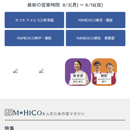
最新の営業時間
8/3(月) 〜 8/16(日)
カフエ マメヒコ三軒茶屋
MAMEHICO東京・銀座
MAMEHICO神戸・御影
MAMEHICO桐生 紫香邸
大人のための豆マガジン
特集