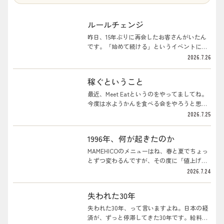
ルールチェンジ
昨日、15年ぶりに再会したお客さんがいたん
です。「始めて続ける」というイベントにや
ってきた。会は進んで、その方が、自己紹介
2026.7.26
がてら、みんなの前でボクのことを持ち上げ
てくれましてね。「井川さんは神ですよ。後
稼ぐということ
光が差している」なんて言うわけです。まわ
りはポカンとしてましたけど。彼曰く。15年
最近、Meet Eatというのをやってましてね。
前、店ができた当初に、ずいぶんエッジのき
今度は水ようかんを食べる会をやろうと思っ
いた店だな、と思った。それで面白がって、
てるんです。神戸には神戸の、桐生には桐生
2026.7.25
店主のボクに会ってみた。そしたら当のボク
の、それぞれ根付いた和菓子屋さんがあるの
は、やろうとしていることを周りには理解さ
で、そこの水ようかんをみんなで食べようと
1996年、何が起きたのか
れていなかったようで、ずいぶんと苦悩して
いうわけです。最近読んでいる和菓子の本が
いた、というんですね。それが、久しぶりに
本当に面白くて、載っているものを全部食べ
MAMEHICOのメニューはね、春と夏でちょっ
来てみたら、井川さんは元気で、後光が差し
たくなってしまう。7月だったら土用餅、七夕
とずつ変わるんですが、その度に「値上げを
てるみたいだと。これはきっと、理解し...
だったら水ようかん、なんていう風にね。暇
どうするか」という話が毎度出てくるんです
2026.7.24
なときにはリュックに入れてその本を眺め
よ。数ヶ月おきに業者さんがやってきて、
て、あ、こういうのいいなあなんて思ってい
「社長、今の値段では厳しいので、そちらも
失われた30年
る。季節が巡り巡っていくということ自体
値上げをお願いできれば」という、いわば値
が、ボクはなんだか好きなんですよね。さ
上げ参りみたいなことがある。うちも取引先
失われた30年、って言いますよね。日本の経
て、今日の話題は「稼ぐということ」です。
に「困るよ」なんて言える立場じゃありませ
済が、ずっと停滞してきた30年です。給料が