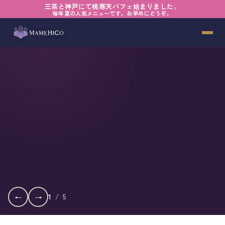
三茶と神戸にて桃寒天パフェ始まりました。
毎年夏の人気メニューです。お早めにどうぞ。
←
→
1
/
5