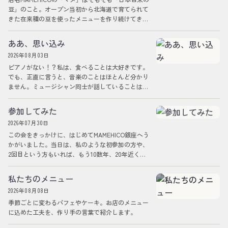
豆」のこと。オープン当初から北海道で育てられて
きた在来種の豆を使ったメニューを作り続けてきま
した。 今は黒大豆、黄大豆、小豆くら…
ああ、思い込み
2026年08月03日
ピアノがない！？私は、食べることは大好きです。
でも、正直に言うと、音楽のことはほとんど分かり
ません。ミュージシャン同士が話していることは、
外国語のように聞こえますし、楽器のことも詳…
参加してみた
2026年07月30日
この会をきっかけに、はじめてMAMEHICO銀座へう
かがいました。当日は、私のような初参加の方や、
2回目という方もいれば、もう10数年、20年近く
MAMEHICOとの時間を重ねてき…
私たちのメニュー
2026年08月08日
季節ごとに変わるパフェやケーキ。お店のメニュー
に込めた工夫を、作り手の言葉で紹介します。