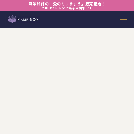
私たちのお店
毎年好評の「愛のらっきょう」販売開始！
M=Hicoにレシピ集も公開中です
Our Stores