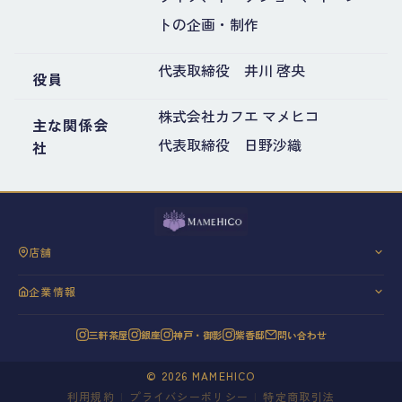
トの企画・制作
代表取締役 井川 啓央
役員
株式会社カフエ マメヒコ
主な関係会
代表取締役 日野沙織
社
店舗
三軒茶屋
企業情報
銀座
会社概要
神戸・御影
三軒茶屋
銀座
神戸・御影
紫香邸
問い合わせ
代表挨拶
紫香邸
信条と理念
©
2026
MAMEHICO
20年の歩み
利用規約
|
プライバシーポリシー
|
特定商取引法