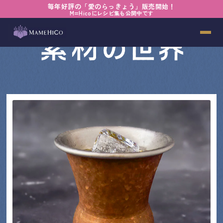
毎年好評の「愛のらっきょう」販売開始！
M=Hicoにレシピ集も公開中です