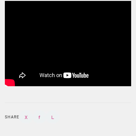
X
f
L
SHARE