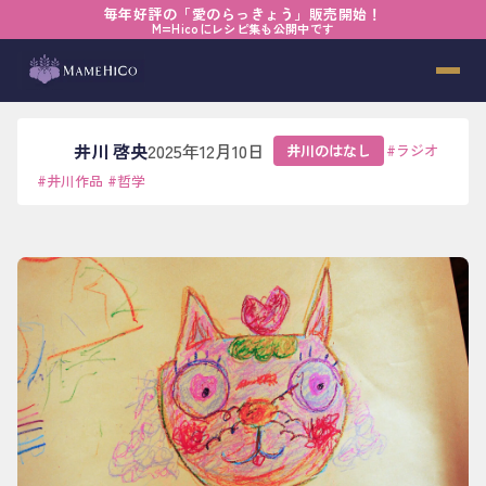
毎年好評の「愛のらっきょう」販売開始！
ホーム
›
ブログ
›
井川のはなし
›
思いがつくる必然
M=Hicoにレシピ集も公開中です
思いがつくる必然
井川 啓央
2025年12月10日
井川のはなし
#
ラジオ
#
井川作品
#
哲学