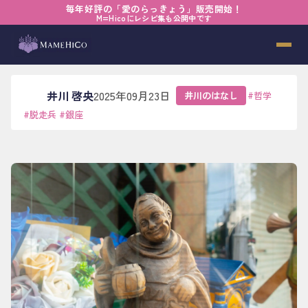
毎年好評の「愛のらっきょう」販売開始！
ホーム
›
ブログ
›
井川のはなし
›
地道さに支えられて
M=Hicoにレシピ集も公開中です
地道さに支えられて
井川 啓央
2025年09月23日
井川のはなし
#
哲学
#
脱走兵
#
銀座