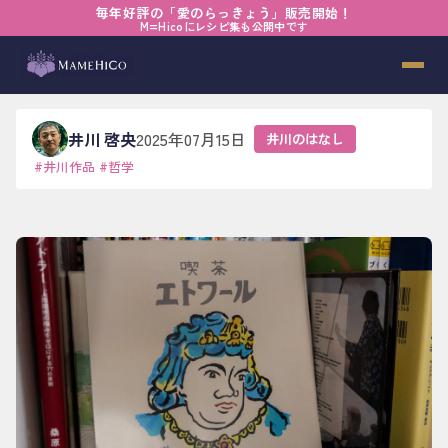
毎年好評の「愛のらっきょう」販売開始！
ホーム
›
ブログ
›
井川のはなし
›
ゆるやかな縁のなかで
M=Hicoにレシピ集も公開中です
ゆるやかな縁のなかで
井川 啓央
2025年07月15日
井川のはなし
#
井川作品
#
哲学