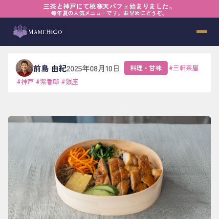
三茶と神戸にて桃寒天パフェ始まりました。
ホーム
›
ブログ
›
料理・甘味
›
ふたを開ければ、やさしい景色
毎年夏の人気メニューです。お早めにどうぞ。
ふたを開ければ、やさしい景色
前島 由紀
2025年08月10日
料理・甘味
#
三軒茶屋
#
神戸
#
紫香邸
#
銀座