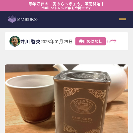
毎年好評の「愛のらっきょう」販売開始！
ホーム
›
ブログ
›
井川のはなし
›
適当を認める寛大さ
M=Hicoにレシピ集も公開中です
適当を認める寛大さ
井川 啓央
2025年01月29日
井川のはなし
#
哲学