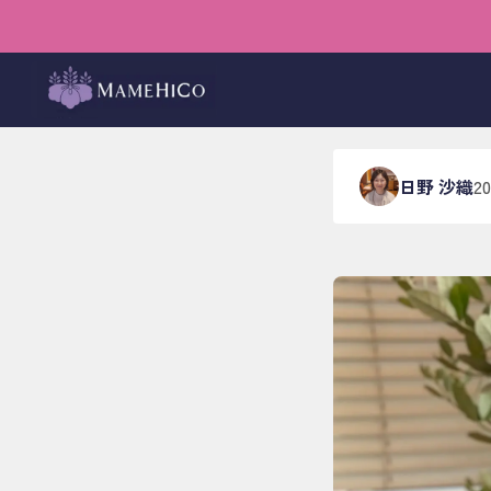
ホーム
›
ブログ
›
空間を整
花とと
日野 沙織
2