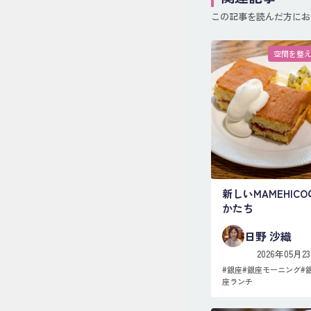
この記事を読んだ方にお
空間を整
新しいMAMEHICO
かたち
日野 沙織
2026年05月2
#
銀座
#
銀座モーニング
#
座ランチ