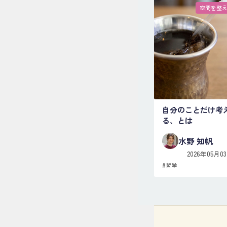
空間を整
自分のことだけ考
る、とは
水野 知帆
2026年05月0
#
哲学