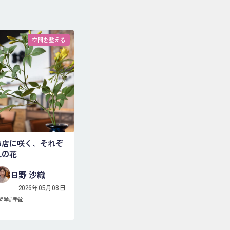
空間を整える
お店に咲く、それぞ
れの花
日野 沙織
2026年05月08日
哲学
#
季節