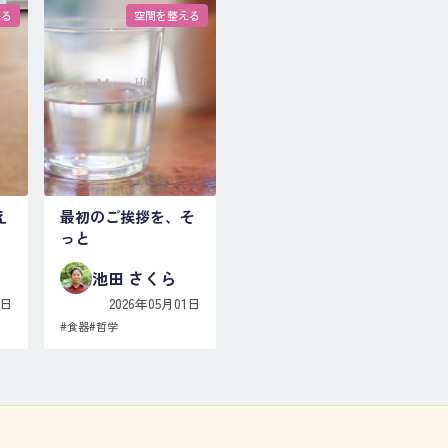
える
空間を整える
え
最初のご挨拶を、そ
っと
池田 さくら
3日
2026年05月01日
#
食器
#
哲学