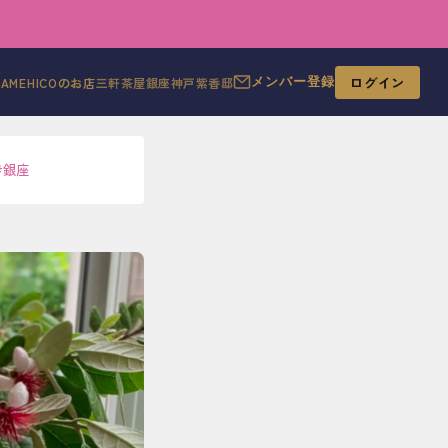
ログイン
MAMEHICOのお店
三軒茶屋
銀座
神戸
紫香邸
メンバー登録
#
銀座