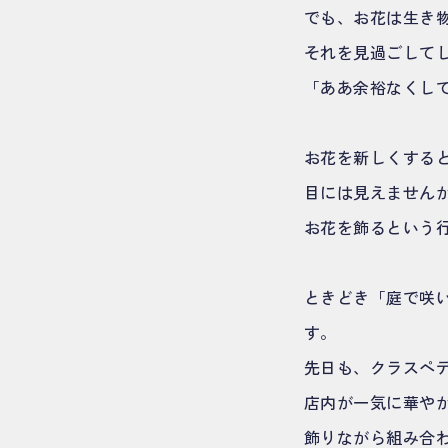
でも、お花は生き
それを見過ごして
「ああ余裕なくし
お花を新しくする
目には見えません
お花を飾るという
ときどき「庭で咲
す。
先日も、クラスペ
店内が一気に華や
飾りながら組み合