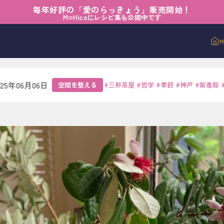
毎年好評の「愛のらっきょう」販売開始！
える
›
花とともに空気が整う
M=Hicoにレシピ集も公開中です
もに空気が整う
025年06月06日
空間を整える
#
三軒茶屋
#
哲学
#
季節
#
神戸
#
紫香邸