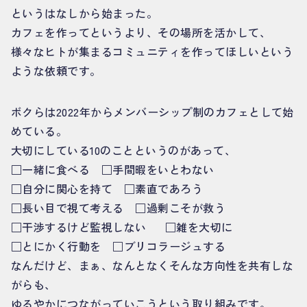
というはなしから始まった。
カフェを作ってというより、その場所を活かして、
様々なヒトが集まるコミュニティを作ってほしいという
ような依頼です。
ボクらは2022年からメンバーシップ制のカフェとして始
めている。
大切にしている10のことというのがあって、
□一緒に食べる □手間暇をいとわない
□自分に関心を持て □素直であろう
□長い目で視て考える □過剰こそが救う
□干渉するけど監視しない □雑を大切に
□とにかく行動を □ブリコラージュする
なんだけど、まぁ、なんとなくそんな方向性を共有しな
がらも、
ゆるやかにつながっていこうという取り組みです。