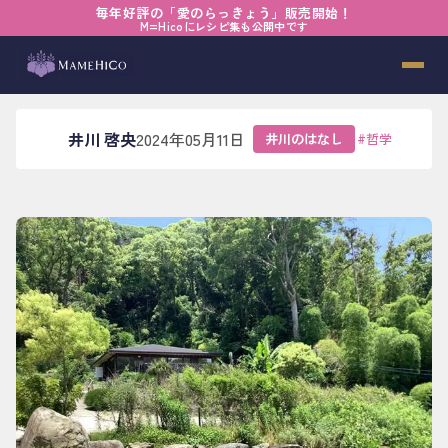
毎年好評の「愛のらっきょう」販売開始！
ホーム
›
ブログ
›
井川のはなし
›
糸島のレストラン
M=Hicoにレシピ集も公開中です
糸島のレストラン
井川 啓央
2024年05月11日
井川のはなし
#
哲学