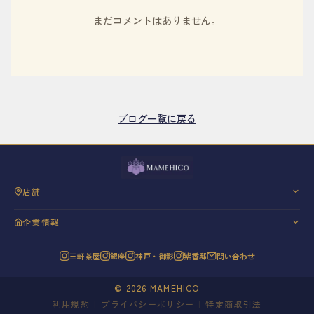
まだコメントはありません。
ブログ一覧に戻る
店舗
三軒茶屋
企業情報
銀座
会社概要
神戸・御影
三軒茶屋
銀座
神戸・御影
紫香邸
問い合わせ
代表挨拶
紫香邸
信条と理念
©
2026
MAMEHICO
20年の歩み
利用規約
|
プライバシーポリシー
|
特定商取引法