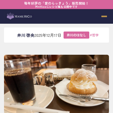
毎年好評の「愛のらっきょう」販売開始！
ホーム
›
ブログ
›
井川のはなし
›
生き延びる力
M=Hicoにレシピ集も公開中です
生き延びる力
井川 啓央
2025年12月17日
井川のはなし
#
哲学