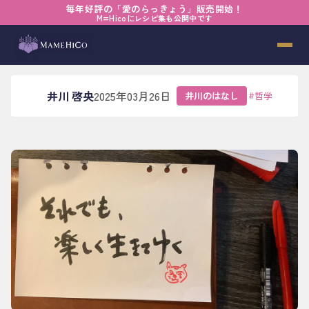
毎年好評の「愛のらっきょう」販売開始！
ホーム
›
ブログ
›
井川のはなし
›
植物の哲学
M=Hicoにレシピ集も公開中です
植物の哲学
井川 啓央
2025年03月26日
井川のはなし
#
哲学