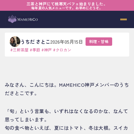
三茶と神戸にて桃寒天パフェ始まりました。
ホーム
›
ブログ
›
料理・甘味
›
旬を追いかけて
毎年夏の人気メニューです。お早めにどうぞ。
旬を追いかけて
うちだ さとこ
2026年05月15日
料理・甘味
#
三軒茶屋
#
季節
#
神戸
#
クロカン
みなさん、こんにちは。MAMEHICO神戸メンバーのうち
ださとこです。
「旬」という言葉も、いずれはなくなるのかな、なんて
思ってしまいます。
旬の食べ物といえば、夏にはトマト、冬は大根。スイカ