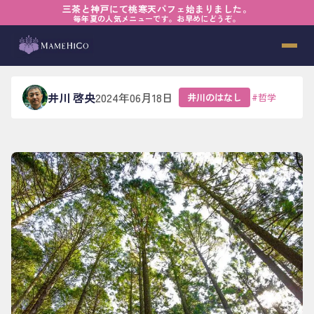
三茶と神戸にて桃寒天パフェ始まりました。
ホーム
›
ブログ
›
井川のはなし
›
仕掛けるカフェになりたい
毎年夏の人気メニューです。お早めにどうぞ。
仕掛けるカフェになりたい
井川 啓央
2024年06月18日
井川のはなし
#
哲学