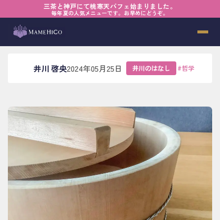
三茶と神戸にて桃寒天パフェ始まりました。
ホーム
›
ブログ
›
井川のはなし
›
プロフェッショナル
毎年夏の人気メニューです。お早めにどうぞ。
プロフェッショナル
井川 啓央
2024年05月25日
井川のはなし
#
哲学