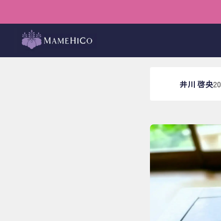
ホーム
›
ブログ
›
井川のは
その一
井川 啓央
2