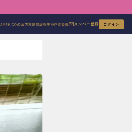
ログイン
MAMEHICOのお店
三軒茶屋
銀座
神戸
紫香邸
メンバー登録