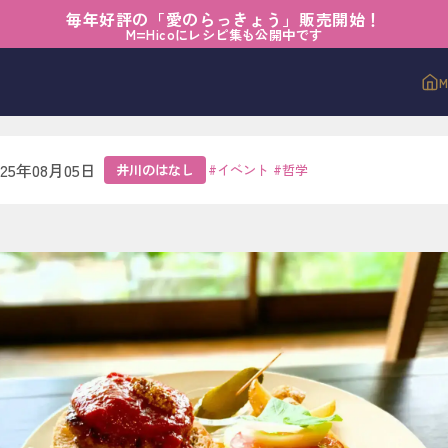
毎年好評の「愛のらっきょう」販売開始！
なし
›
その一歩が店をつくる
M=Hicoにレシピ集も公開中です
歩が店をつくる
025年08月05日
井川のはなし
#
イベント
#
哲学