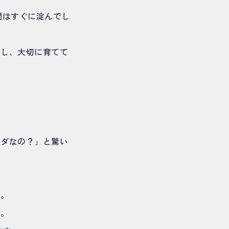
間はすぐに淀んでし
やし、大切に育てて
タダなの？」と驚い
す。
る。