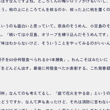
るはずなんですよね。ところてんの梅シロップがけもいいし
ょう。桃の上にところてんを絞るのか、絞った上に桃を置く
というのも面白いと思っていて。奈良のそうめん、小豆島の
ん。「続いては小豆島、オリーブを練り込んだそうめんです
ど味はわからないけど、そういうことをやってみるのがいい
子を60分何個食べられるか1本勝負」。わんこそばみたいに
てをどんどん出す。最後に何個食べたか表彰する。これ紫香
邸杯」なんてのも考えてるし、「庭で花火をやる会」という
をどうですか、なんて声もあったけど、それは消防に言わな