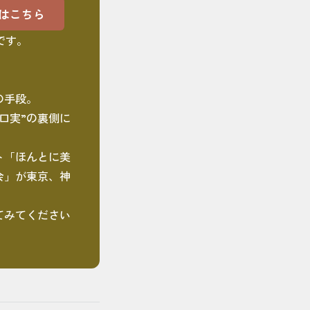
はこちら
です。
の手段。
口実”の裏側に
ト「ほんとに美
会」が東京、神
てみてください