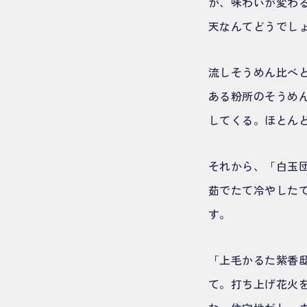
が、味わいが変わ
天なんてどうでし
流しそうめん比べ
ある粉所のそうめ
してくる。ほとん
それから、「白玉団
茹でたて冷やした
す。
「上毛かるた紫香
て。打ち上げ花火