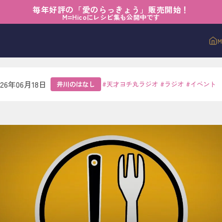
毎年好評の「愛のらっきょう」販売開始！
なし
›
Meet & Eat
M=Hicoにレシピ集も公開中です
Eat
026年06月18日
井川のはなし
#
天才ヨチ丸ラジオ
#
ラジオ
#
イベント