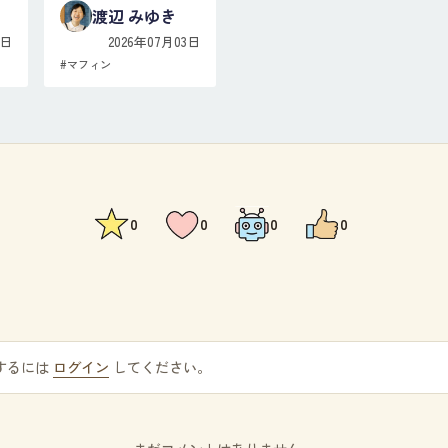
渡辺 みゆき
8日
2026年07月03日
#
マフィン
0
0
0
0
するには
ログイン
してください。