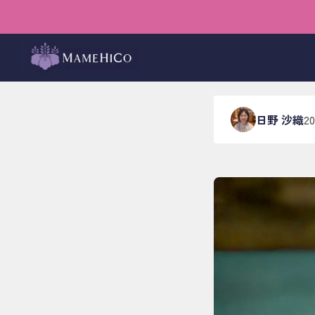
ホーム
›
ブログ
›
料理・甘
静かに
日野 沙織
2