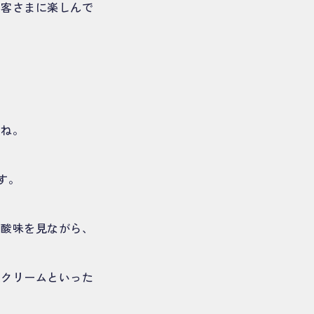
お客さまに楽しんで
よね。
す。
る酸味を見ながら、
生クリームといった