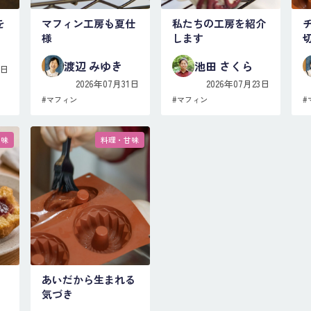
を
マフィン工房も夏仕
私たちの工房を紹介
様
します
渡辺 みゆき
池田 さくら
5日
2026年07月31日
2026年07月23日
#
マフィン
#
マフィン
#
甘味
料理・甘味
あいだから生まれる
気づき