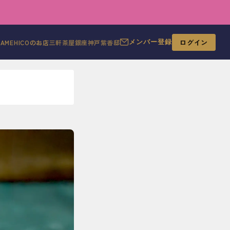
ログイン
MAMEHICOのお店
三軒茶屋
銀座
神戸
紫香邸
メンバー登録