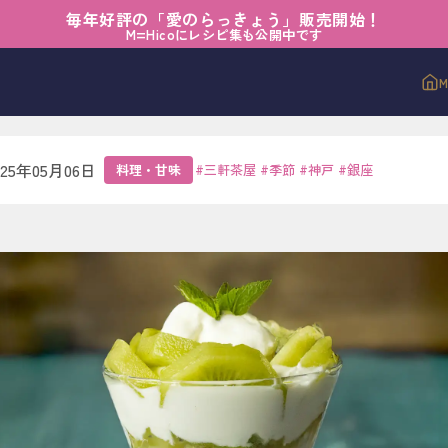
毎年好評の「愛のらっきょう」販売開始！
味
›
静かにほどける、初夏の味
M=Hicoにレシピ集も公開中です
ほどける、初夏の味
025年05月06日
料理・甘味
#
三軒茶屋
#
季節
#
神戸
#
銀座