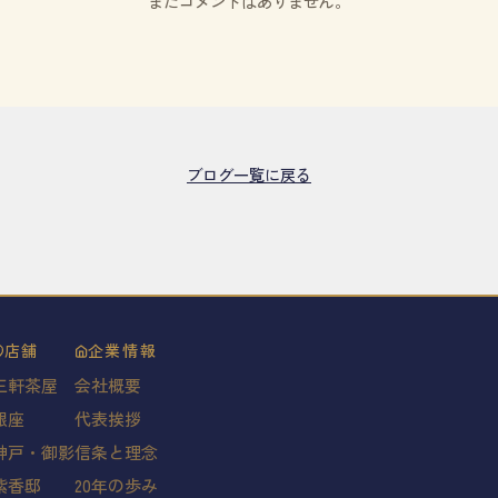
まだコメントはありません。
ブログ一覧に戻る
店舗
企業情報
三軒茶屋
会社概要
銀座
代表挨拶
神戸・御影
信条と理念
紫香邸
20年の歩み