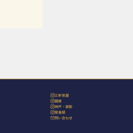
三軒茶屋
銀座
神戸・御影
紫香邸
問い合わせ