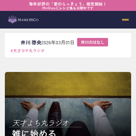
毎年好評の「愛のらっきょう」販売開始！
ホーム
›
ブログ
›
井川のはなし
›
雑に始める
M=Hicoにレシピ集も公開中です
雑に始める
井川 啓央
2026年03月01日
井川のはなし
#
天才ヨチ丸ラジオ