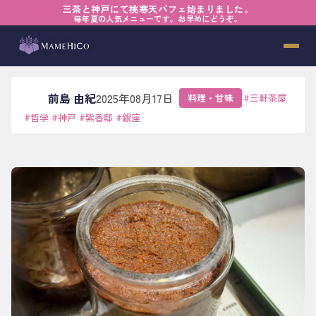
三茶と神戸にて桃寒天パフェ始まりました。
ホーム
›
ブログ
›
料理・甘味
›
見えないところにある信頼
毎年夏の人気メニューです。お早めにどうぞ。
見えないところにある信頼
前島 由紀
2025年08月17日
料理・甘味
#
三軒茶屋
#
哲学
#
神戸
#
紫香邸
#
銀座