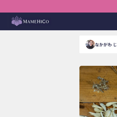
ホーム
›
ブログ
›
料理・甘
懐かし
なかがわ 