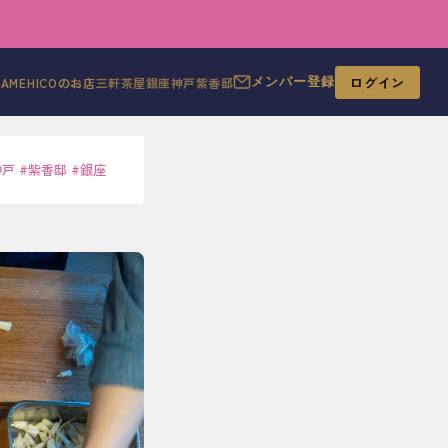
ログイン
MAMEHICOのお店
三軒茶屋
銀座
神戸
紫香邸
メンバー登録
神戸
#
紫香邸
#
銀座