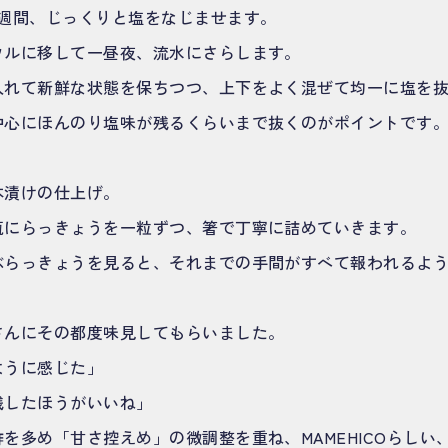
2週間、じっくりと塩をなじませます。
ウルに移して一昼夜、流水にさらします。
入れて新鮮な状態を保ちつつ、上下をよく混ぜて均一に塩を
中心にほんのり塩味が残るくらいまで抜くのがポイントです
本漬けの仕上げ。
瓶にらっきょうを一粒ずつ、箸で丁寧に詰めていきます。
ぶらっきょうを見ると、それまでの手間がすべて報われるよ
さんにその都度味見してもらいました。
ように感じた」
残したほうがいいね」
を多め「甘さ控えめ」の微調整を重ね、MAMEHICOらしい