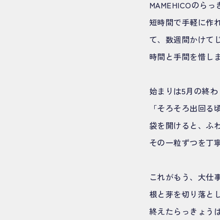
MAMEHICOの
短時間で手軽に作
て、数週間かけて
時間と手間を惜し
始まりは5月の終わ
「そろそろ出回る
袋を開けると、ふ
その一粒ずつを丁
これがもう、大仕
根と芽を切り落と
終えたらっきょう