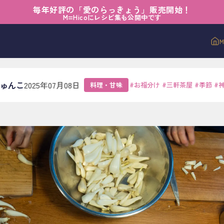
毎年好評の「愛のらっきょう」販売開始！
味
›
懐かしさの瓶づめ
M=Hicoにレシピ集も公開中です
さの瓶づめ
じゅんこ
2025年07月08日
料理・甘味
#
お福分け
#
三軒茶屋
#
季節
#