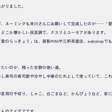
上がりました。
ゴ、ネーミングも井川さんにお願いして完成したのが──「
、どこか懐かしい民芸調で、クスリとユーモアがあります。
愛のらっきょう」は、御影MINIや三軒茶屋店、webshopで
きたいのが、残った甘酢の使い道。
らし寿司の寿司酢や冷やし中華のたれとして使っていて、こ
や茗荷の千切り、じゃこ、白ごまなど、かんぴょうなど、家
さんのアイデアです。