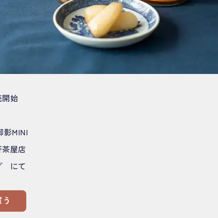
売開始
影MINI
軒茶屋店
プ にて
買う