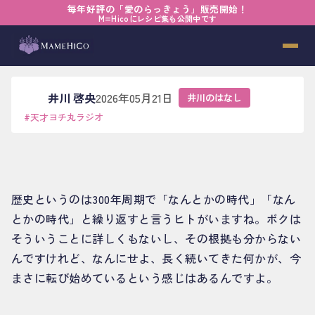
毎年好評の「愛のらっきょう」販売開始！
ホーム
›
ブログ
›
井川のはなし
›
変化の正体
M=Hicoにレシピ集も公開中です
変化の正体
井川 啓央
2026年05月21日
井川のはなし
#
天才ヨチ丸ラジオ
歴史というのは300年周期で「なんとかの時代」「なん
とかの時代」と繰り返すと言うヒトがいますね。ボクは
そういうことに詳しくもないし、その根拠も分からない
んですけれど、なんにせよ、長く続いてきた何かが、今
まさに転び始めているという感じはあるんですよ。