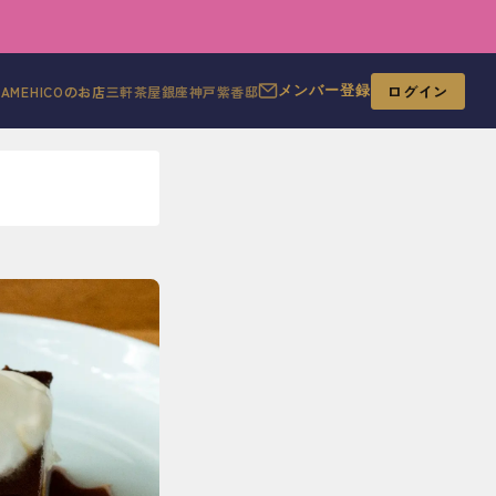
ログイン
MAMEHICOのお店
三軒茶屋
銀座
神戸
紫香邸
メンバー登録