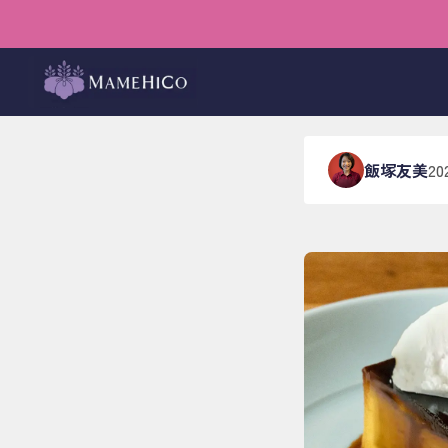
ホーム
›
ブログ
›
料理・甘
おいし
飯塚友美
20