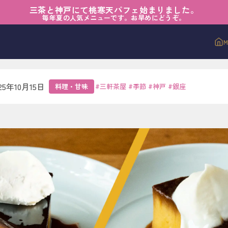
三茶と神戸にて桃寒天パフェ始まりました。
味
›
おいしい選挙、はじまります
毎年夏の人気メニューです。お早めにどうぞ。
い選挙、はじまります
25年10月15日
料理・甘味
#
三軒茶屋
#
季節
#
神戸
#
銀座