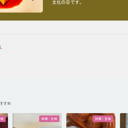
文化の日です。
L
すすめ
甘味
料理・甘味
料理・甘味