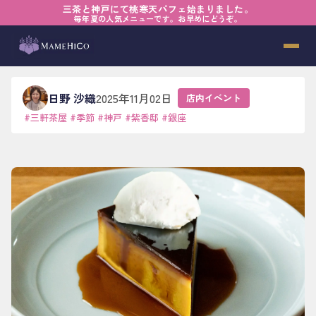
三茶と神戸にて桃寒天パフェ始まりました。
ホーム
›
ブログ
›
店内イベント
›
おいしい悩みの選挙戦
毎年夏の人気メニューです。お早めにどうぞ。
おいしい悩みの選挙戦
日野 沙織
2025年11月02日
店内イベント
#
三軒茶屋
#
季節
#
神戸
#
紫香邸
#
銀座