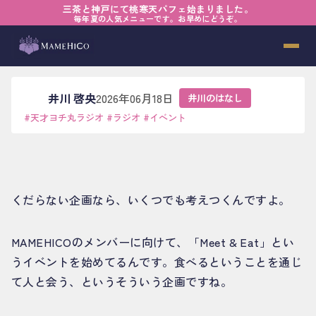
三茶と神戸にて桃寒天パフェ始まりました。
ホーム
›
ブログ
›
井川のはなし
›
Meet & Eat
毎年夏の人気メニューです。お早めにどうぞ。
Meet & Eat
井川 啓央
2026年06月18日
井川のはなし
#
天才ヨチ丸ラジオ
#
ラジオ
#
イベント
くだらない企画なら、いくつでも考えつくんですよ。
MAMEHICOのメンバーに向けて、「Meet & Eat」とい
うイベントを始めてるんです。食べるということを通じ
て人と会う、というそういう企画ですね。