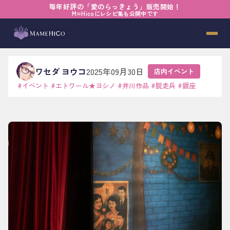
毎年好評の「愛のらっきょう」販売開始！
ホーム
›
ブログ
›
店内イベント
›
生命の輝きに触れて
M=Hicoにレシピ集も公開中です
生命の輝きに触れて
ワセダ ヨウコ
2025年09月30日
店内イベント
#
イベント
#
エトワール★ヨシノ
#
井川作品
#
脱走兵
#
銀座