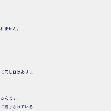
。
しれません。
して同じ日はありま
。
きるんです。
ずに続けられている