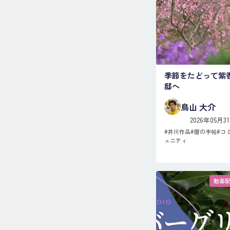
季節をたどって紫
邸へ
鳥山 大介
2026年05月3
#
井川作品
#
暦の手帖
#
コ
ュニティ
動画