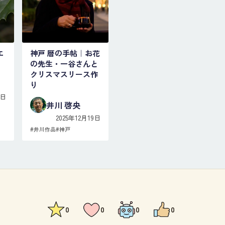
エ
神戸 暦の手帖｜お花
の先生・一谷さんと
クリスマスリース作
り
0日
井川 啓央
2025年12月19日
#
井川作品
#
神戸
0
0
0
0