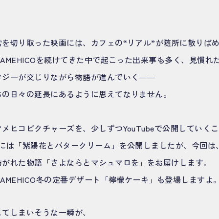
常を切り取った映画には、カフェの“リアル”が随所に散りば
AMEHICOを続けてきた中で起こった出来事も多く、見慣れ
タジーが交じりながら物語が進んでいく――
ちの日々の延長にあるように思えてなりません。
メヒコピクチャーズを、少しずつYouTubeで公開していく
節には「紫陽花とバタークリーム」を公開しましたが、今回は
紡がれた物語「さよならとマシュマロを」をお届けします。
AMEHICO冬の定番デザート「檸檬ケーキ」も登場しますよ
してしまいそうな一瞬が、