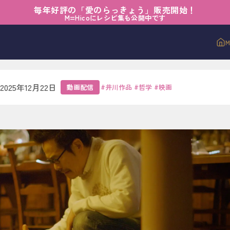
毎年好評の「愛のらっきょう」販売開始！
日常に物語がある
M=Hicoにレシピ集も公開中です
物語がある
2025年12月22日
動画配信
#
井川作品
#
哲学
#
映画