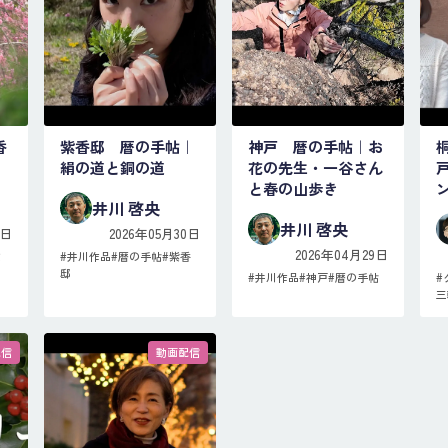
香
紫香邸 暦の手帖｜
神戸 暦の手帖｜お
絹の道と銅の道
花の先生・一谷さん
と春の山歩き
井川 啓央
井川 啓央
1日
2026年05月30日
2026年04月29日
ミ
#
井川作品
#
暦の手帖
#
紫香
邸
#
井川作品
#
神戸
#
暦の手帖
#
三
配信
動画配信