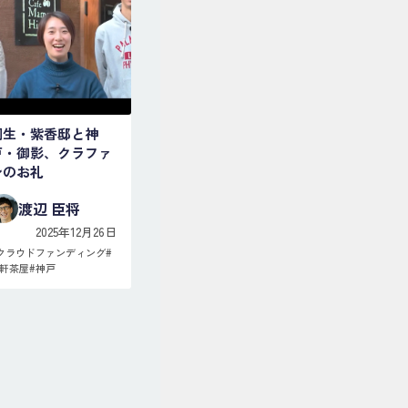
桐生・紫香邸と神
戸・御影、クラファ
ンのお礼
渡辺 臣将
2025年12月26日
クラウドファンディング
#
軒茶屋
#
神戸