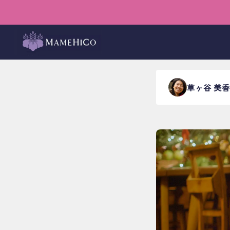
ホーム
›
ブログ
›
動画配信
›
日常に
草ヶ谷 美香