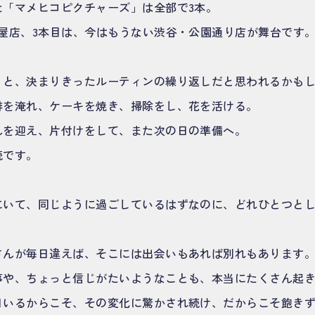
た「マメヒコピクチャーズ」は全部で3本。
茶屋店、3本目は、今はもうない渋谷・公園通り店が舞台です
くと、決まりきったルーティンの繰り返しだと思われるかも
琲を淹れ、ケーキを焼き、掃除をし、花を活ける。
んを迎え、片付けをして、また次の日の準備へ。
続です。
にいて、同じように過ごしているはずなのに、どれひとつと
さんが毎日違えば、そこには出会いもあれば別れもあります
事や、ちょっと信じがたいようなことも、本当にたくさん起
日いるからこそ、その変化に驚かされ続け、だからこそ飽き