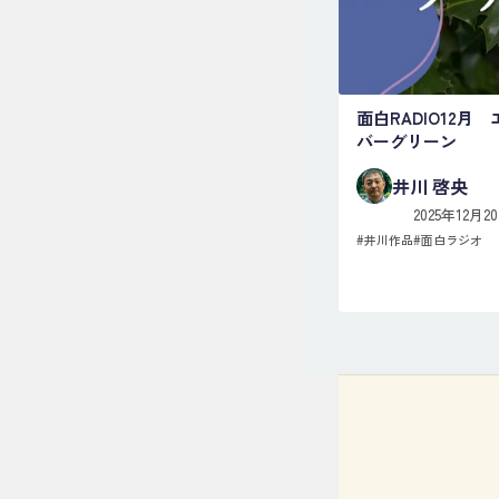
面白RADIO12月 
バーグリーン
井川 啓央
2025年12月2
#
井川作品
#
面白ラジオ