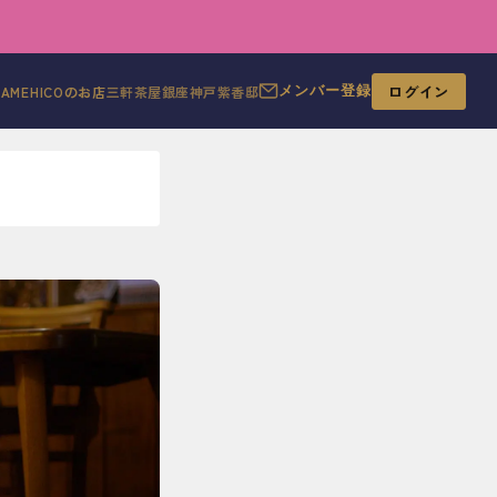
ログイン
MAMEHICOのお店
三軒茶屋
銀座
神戸
紫香邸
メンバー登録