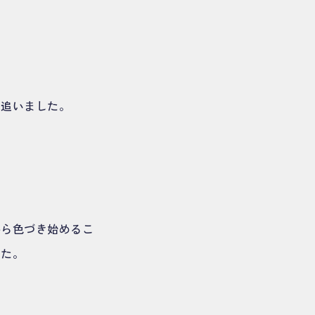
を追いました。
から色づき始めるこ
した。
。