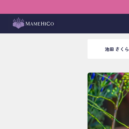
ホーム
›
ブログ
›
店内イベ
小さな
池田 さくら