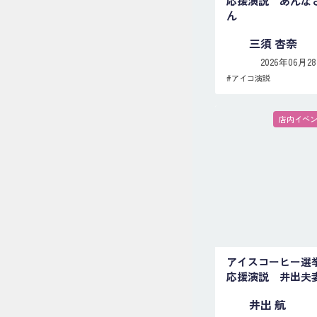
応援演説 あんな
ん
三須 杏奈
2026年06月2
#
アイコ演説
店内イベ
アイスコーヒー選
応援演説 井出夫
井出 航