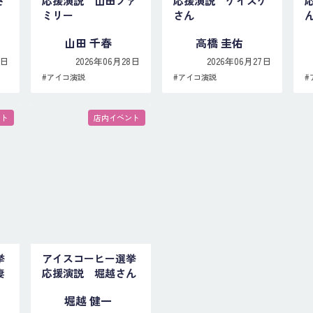
さ
応援演説 山田ファ
応援演説 ケイスケ
ミリー
さん
山田 千春
高橋 圭佑
8日
2026年06月28日
2026年06月27日
#
アイコ演説
#
アイコ演説
#
ント
店内イベント
挙
アイスコーヒー選挙
妻
応援演説 堀越さん
堀越 健一