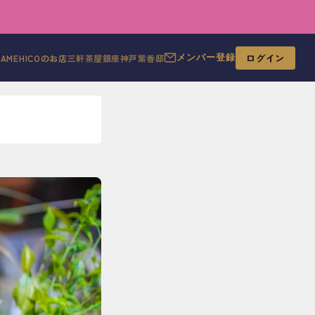
ログイン
MAMEHICOのお店
三軒茶屋
銀座
神戸
紫香邸
メンバー登録