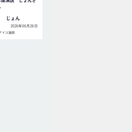
応援演説 じょんさ
ん
じょん
2026年06月26日
アイコ演説