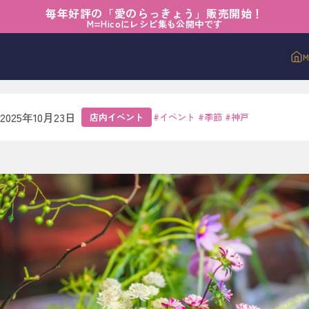
毎年好評の「愛のらっきょう」販売開始！
ント
›
小さな発見を摘みながら
M=Hicoにレシピ集も公開中です
発見を摘みながら
2025年10月23日
店内イベント
#
イベント
#
季節
#
神戸