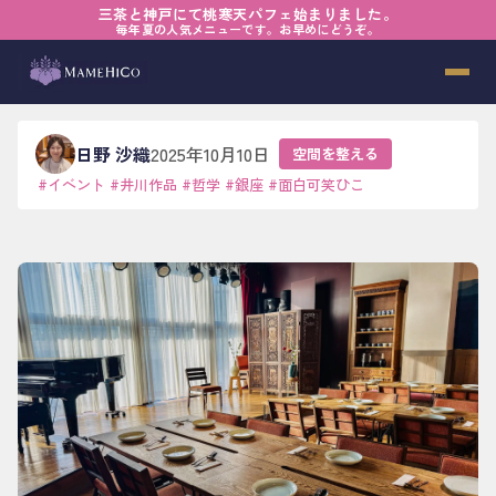
三茶と神戸にて桃寒天パフェ始まりました。
ホーム
›
ブログ
›
空間を整える
›
偶然をデザインする
毎年夏の人気メニューです。お早めにどうぞ。
偶然をデザインする
日野 沙織
2025年10月10日
空間を整える
#
イベント
#
井川作品
#
哲学
#
銀座
#
面白可笑ひこ