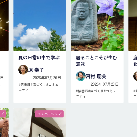
夏の日常の中で学ぶ
居ることこそが生む
意味
原 幸子
河村 聡美
3日
2026年07月26日
2026年07月23日
ュ
#
紫香邸
#
庭づくり
#
コミュ
ニティ
#
紫香邸
#
庭づくり
#
コミュ
#
ニティ
ニ
ップ
メンバーシップ