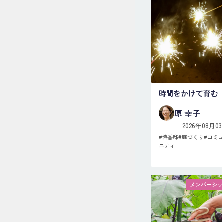
時間をかけて育む
原 幸子
2026年08月0
#
紫香邸
#
庭づくり
#
コミ
ニティ
メンバーシ