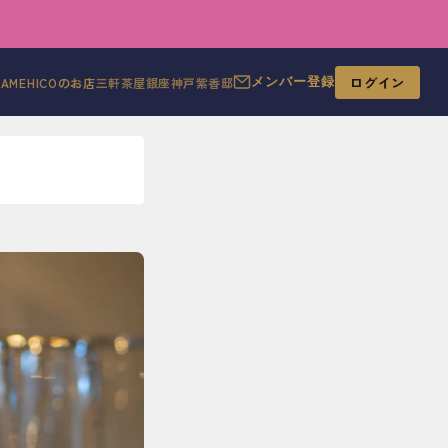
ログイン
MAMEHICOのお店
三軒茶屋
銀座
神戸
紫香邸
メンバー登録