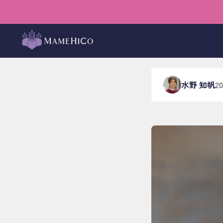
ホーム
›
ブログ
›
メンバー
不便の
水野 知帆
2