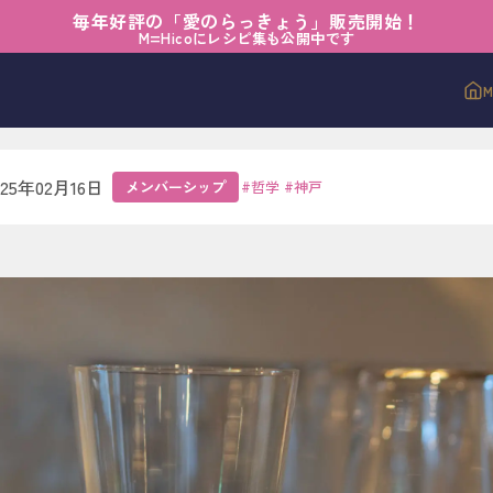
毎年好評の「愛のらっきょう」販売開始！
シップ
›
不便の中の豊かさ
M=Hicoにレシピ集も公開中です
中の豊かさ
025年02月16日
メンバーシップ
#
哲学
#
神戸