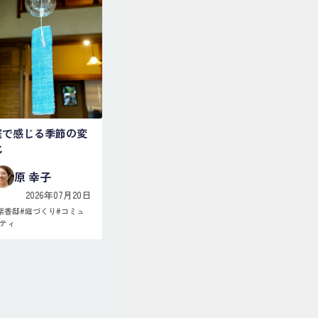
庭で感じる季節の変
化
原 幸子
2026年07月20日
紫香邸
#
庭づくり
#
コミュ
ティ