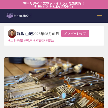
毎年好評の「愛のらっきょう」販売開始！
ホーム
›
ブログ
›
メンバーシップ
›
はたらく姿に学ぶ
M=Hicoにレシピ集も公開中です
はたらく姿に学ぶ
前島 由紀
2025年08月01日
メンバーシップ
#
三軒茶屋
#
神戸
#
紫香邸
#
銀座