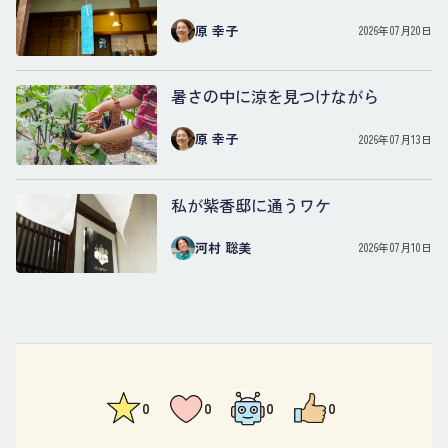
原 幸子
2026年07月20日
暑さの中に涼を見つけながら
原 幸子
2026年07月13日
私が紫香邸に通うワケ
河村 聡美
2026年07月10日
0
0
0
0