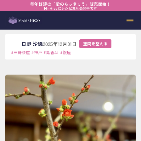
毎年好評の「愛のらっきょう」販売開始！
ホーム
›
ブログ
›
空間を整える
›
そっと、息をつく
M=Hicoにレシピ集も公開中です
そっと、息をつく
日野 沙織
2025年12月31日
空間を整える
#
三軒茶屋
#
神戸
#
紫香邸
#
銀座