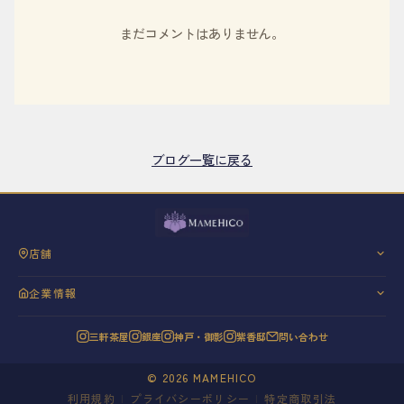
まだコメントはありません。
ブログ一覧に戻る
店舗
三軒茶屋
企業情報
銀座
会社概要
神戸・御影
三軒茶屋
銀座
神戸・御影
紫香邸
問い合わせ
代表挨拶
紫香邸
信条と理念
©
2026
MAMEHICO
20年の歩み
利用規約
|
プライバシーポリシー
|
特定商取引法