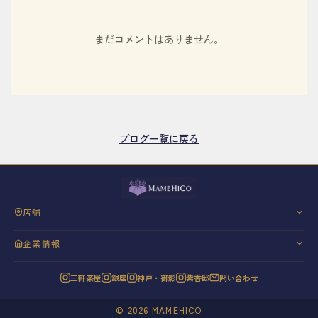
まだコメントはありません。
ブログ一覧に戻る
店舗
三軒茶屋
企業情報
銀座
会社概要
神戸・御影
三軒茶屋
銀座
神戸・御影
紫香邸
問い合わせ
代表挨拶
紫香邸
信条と理念
©
2026
MAMEHICO