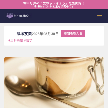
毎年好評の「愛のらっきょう」販売開始！
ホーム
›
ブログ
›
空間を整える
›
ごまかせない現実
M=Hicoにレシピ集も公開中です
ごまかせない現実
飯塚友美
2025年08月30日
空間を整える
#
三軒茶屋
#
哲学