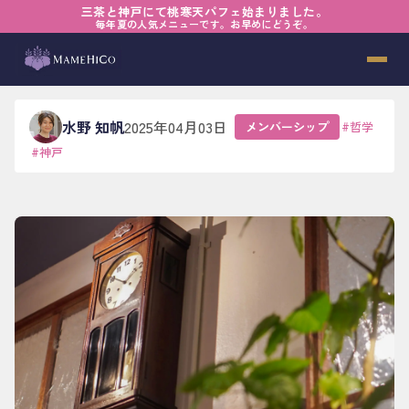
三茶と神戸にて桃寒天パフェ始まりました。
ホーム
›
ブログ
›
メンバーシップ
›
「べき乗則」が教えてくれたこと
毎年夏の人気メニューです。お早めにどうぞ。
「べき乗則」が教えてくれたこと
水野 知帆
2025年04月03日
メンバーシップ
#
哲学
#
神戸