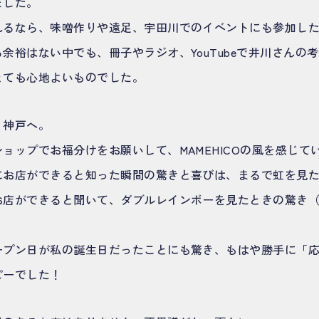
ました。
れるなら、味噌作りや遠足、宇田川でのイベントにも参加し
余裕はない中でも、冊子やラジオ、YouTubeで井川さんの
とても心地よいものでした。
、神戸へ。
ョップでお福分けをお願いして、MAMEHICOの風を感じて
にお店ができると知った瞬間の驚きと喜びは、まるで虹を見
お店ができると聞いて、ダブルレインボーを見たときの驚き
ープン日が私の誕生日だったことにも驚き、もはや勝手に「
ピーでした！