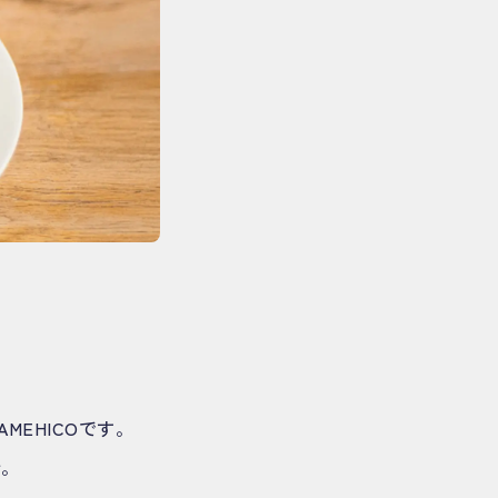
EHICOです。
所。