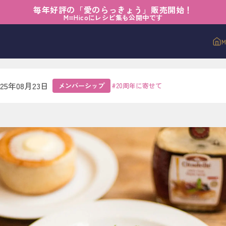
毎年好評の「愛のらっきょう」販売開始！
シップ
›
【20th】虹のようにつながる縁
M=Hicoにレシピ集も公開中です
h】虹のようにつながる縁
025年08月23日
メンバーシップ
#
20周年に寄せて