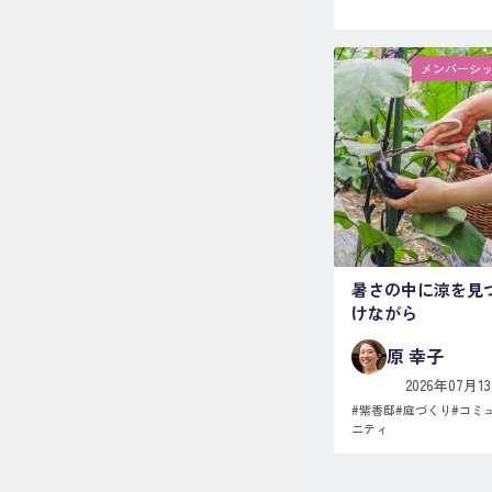
メンバーシ
暑さの中に涼を見
けながら
原 幸子
2026年07月1
#
紫香邸
#
庭づくり
#
コミ
ニティ