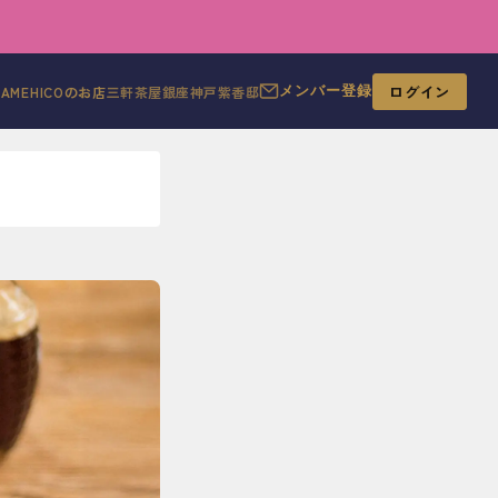
ログイン
MAMEHICOのお店
三軒茶屋
銀座
神戸
紫香邸
メンバー登録