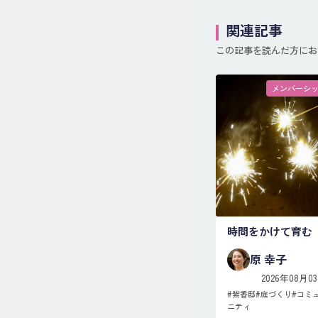
関連記事
この記事を読んだ方にお
メンバーシ
時間をかけて育む
原 幸子
2026年08月0
#
紫香邸
#
庭づくり
#
コミ
ニティ