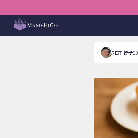
ホーム
›
ブログ
›
メンバー
【20t
北井 智子
2