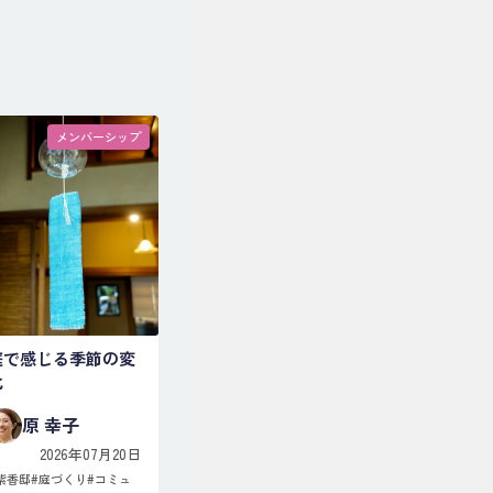
メンバーシップ
庭で感じる季節の変
化
原 幸子
2026年07月20日
紫香邸
#
庭づくり
#
コミュ