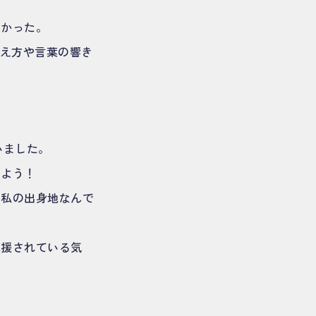
たかった。
考え方や言葉の響き
いました。
たよう！
（私の出身地なんで
応援されている気