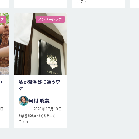
ニティ
ニ
ップ
メンバーシップ
つ
私が紫香邸に通うワ
ケ
河村 聡美
3日
2026年07月10日
ュ
#
紫香邸
#
庭づくり
#
コミュ
ニティ