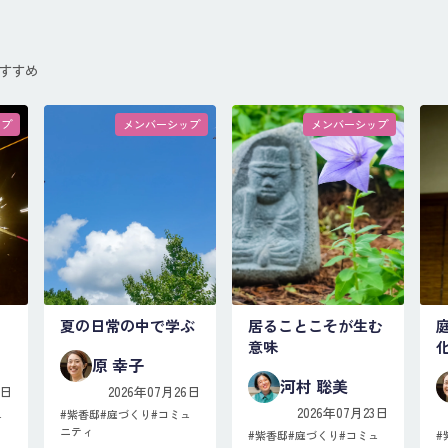
すすめ
ップ
メンバーシップ
メンバーシップ
夏の日常の中で学ぶ
居ることこそが生む
意味
原 幸子
河村 聡美
3日
2026年07月26日
2026年07月23日
ュ
#
紫香邸
#
庭づくり
#
コミュ
ニティ
#
紫香邸
#
庭づくり
#
コミュ
#