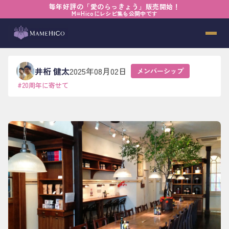
毎年好評の「愛のらっきょう」販売開始！
ホーム
›
ブログ
›
メンバーシップ
›
【20th】自由に行動しよう！
M=Hicoにレシピ集も公開中です
【20th】自由に行動しよう！
井桁 健太
2025年08月02日
メンバーシップ
#
20周年に寄せて