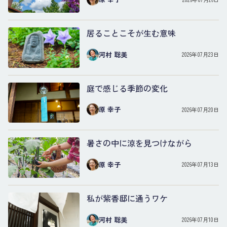
居ることこそが生む意味
河村 聡美
2026年07月23日
庭で感じる季節の変化
原 幸子
2026年07月20日
暑さの中に涼を見つけながら
原 幸子
2026年07月13日
私が紫香邸に通うワケ
河村 聡美
2026年07月10日