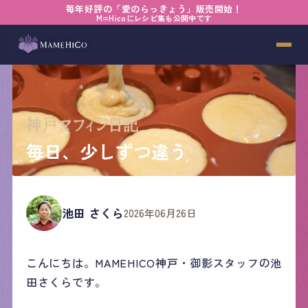
毎年好評の「愛のらっきょう」販売開始！
M=Hicoにレシピ集も公開中です
毎日、少しずつ違う
池田 さくら
2026年06月26日
こんにちは。MAMEHICO神戸・御影スタッフの池
田さくらです。