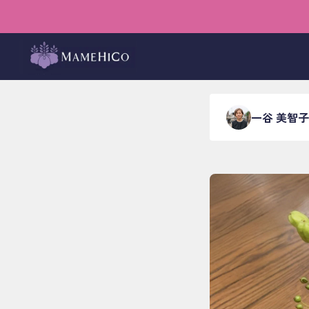
ホーム
›
ブログ
›
店内イベ
暮らし
一谷 美智子