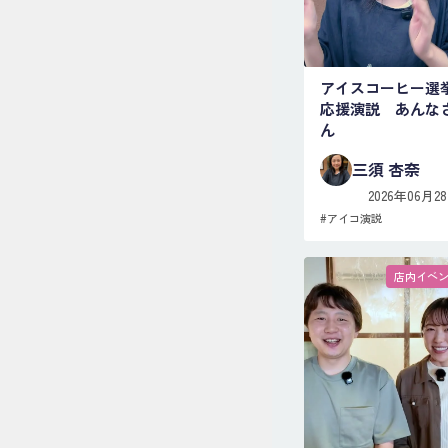
アイスコーヒー選
応援演説 あんな
ん
三須 杏奈
2026年06月2
#
アイコ演説
店内イベ