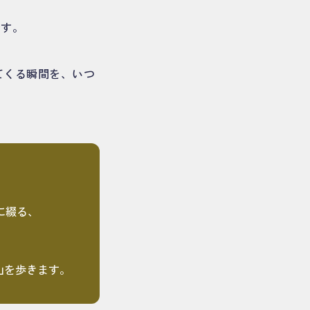
です。
れてくる瞬間を、いつ
もに綴る、
山を歩きます。