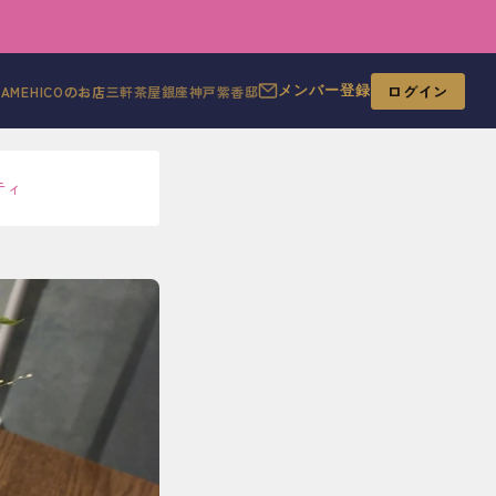
ログイン
MAMEHICOのお店
三軒茶屋
銀座
神戸
紫香邸
メンバー登録
ティ