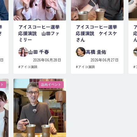
挙
アイスコーヒー選挙
アイスコーヒー選挙
さ
応援演説 山田ファ
応援演説 ケイスケ
ミリー
さん
山田 千春
高橋 圭佑
8日
2026年06月28日
2026年06月27日
#
アイコ演説
#
アイコ演説
#
ント
店内イベント