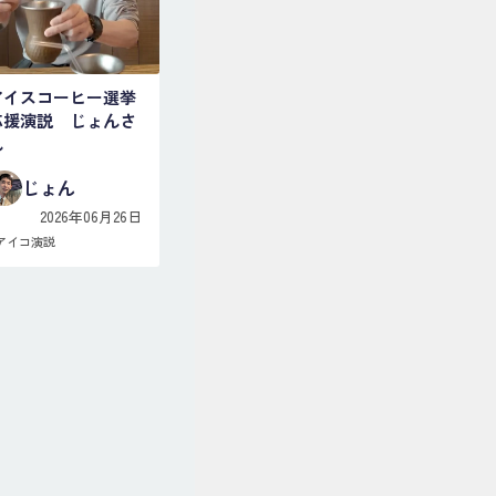
アイスコーヒー選挙
応援演説 じょんさ
ん
じょん
2026年06月26日
アイコ演説