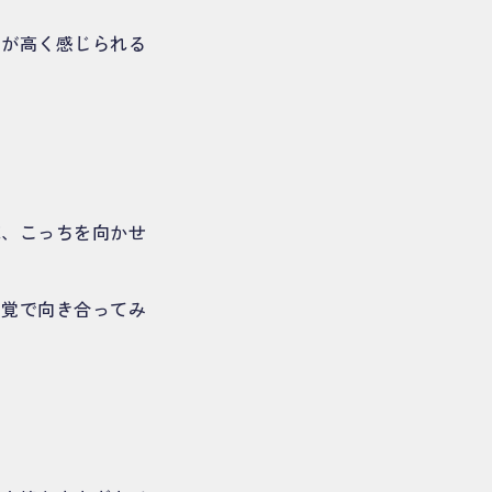
居が高く感じられる
。
花、こっちを向かせ
感覚で向き合ってみ
。