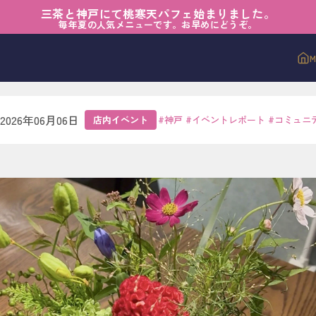
三茶と神戸にて桃寒天パフェ始まりました。
ント
›
暮らしの中の小さな景色
毎年夏の人気メニューです。お早めにどうぞ。
の中の小さな景色
2026年06月06日
店内イベント
#
神戸
#
イベントレポート
#
コミュニ