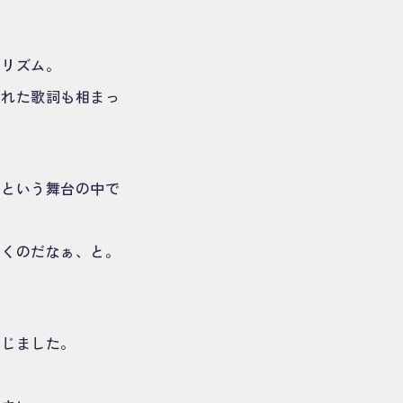
るリズム。
られた歌詞も相まっ
』という舞台の中で
いくのだなぁ、と。
感じました。