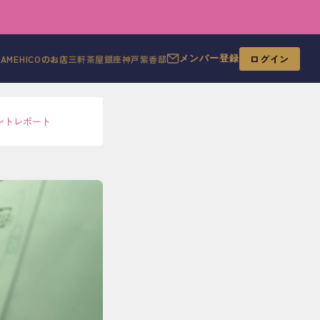
ログイン
MAMEHICOのお店
三軒茶屋
銀座
神戸
紫香邸
メンバー登録
ントレポート