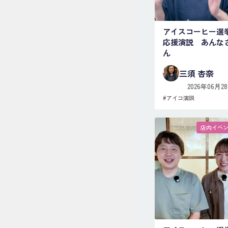
アイスコーヒー選
応援演説 あんな
ん
三須 杏奈
2026年06月2
#
アイコ演説
店内イベ