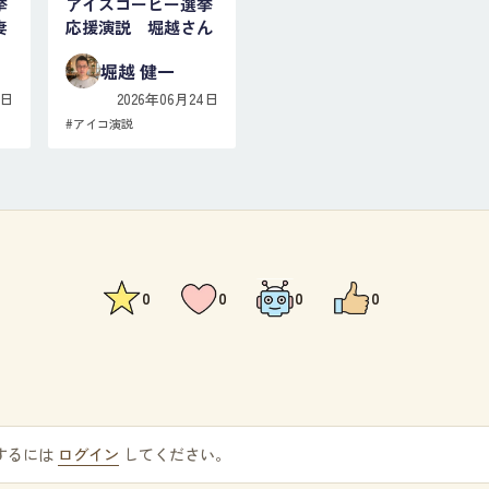
挙
アイスコーヒー選挙
妻
応援演説 堀越さん
堀越 健一
5日
2026年06月24日
#
アイコ演説
0
0
0
0
するには
ログイン
してください。