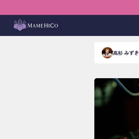
ホーム
›
ブログ
›
店内イベ
時を越
高杉 みずき