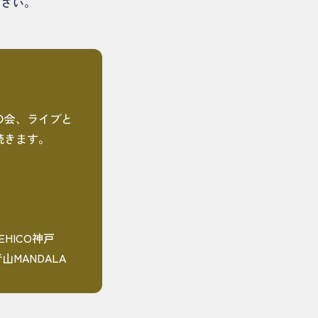
ださい。
の会、ライブと
続きます。
AMEHICO神戸
山MANDALA