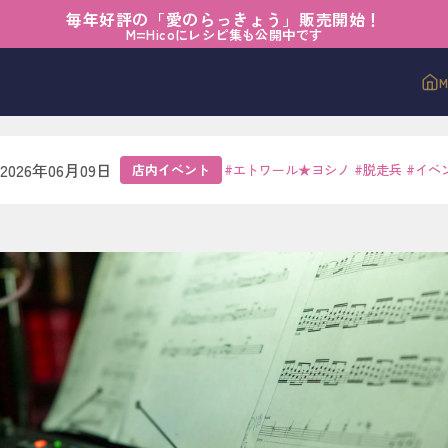
毎年好評の「愛のらっきょう」販売開始！
ント
›
時を越えて響く歌
M=Hicoにレシピ集も公開中です
えて響く歌
2026年06月09日
店内イベント
#
エトワール★ヨシノ
#
脱走兵
#
イベ