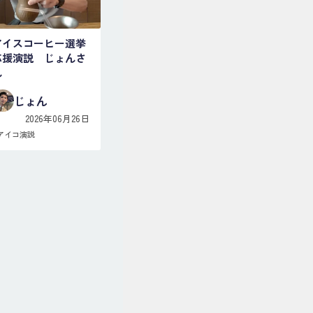
アイスコーヒー選挙
応援演説 じょんさ
ん
じょん
2026年06月26日
アイコ演説