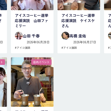
挙
アイスコーヒー選挙
アイスコーヒー選挙
さ
応援演説 山田ファ
応援演説 ケイスケ
ミリー
さん
山田 千春
高橋 圭佑
8日
2026年06月28日
2026年06月27日
#
アイコ演説
#
アイコ演説
#
ント
店内イベント