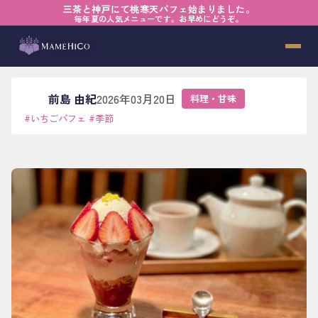
三茶と神戸にて桃寒天パフェ始まりました。
ホーム
›
ブログ
›
料理・甘味
›
早春の苺とやさしい記憶
毎年夏の人気メニューです。お早めにどうぞ。
早春の苺とやさしい記憶
前島 由紀
2026年03月20日
料理・甘味
#
いちごパフェ
#
季節