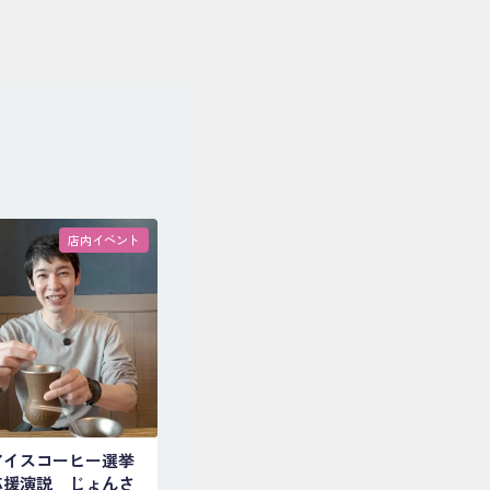
店内イベント
アイスコーヒー選挙
応援演説 じょんさ