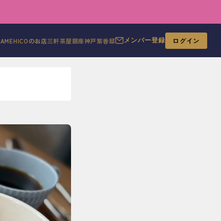
ログイン
MAMEHICOのお店
三軒茶屋
銀座
神戸
紫香邸
メンバー登録