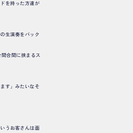
ンドを持った方達が
ノの生演奏をバック
合間合間に挟まるス
します」みたいなそ
というお客さんは面