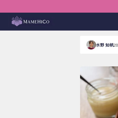
ホーム
›
ブログ
›
店内イベ
想いが
水野 知帆
2