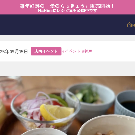
毎年好評の「愛のらっきょう」販売開始！
ント
›
想いが響くモーニング
M=Hicoにレシピ集も公開中です
響くモーニング
025年09月15日
店内イベント
#
イベント
#
神戸