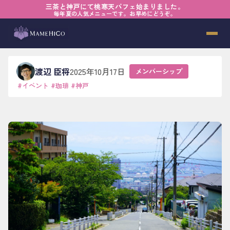
三茶と神戸にて桃寒天パフェ始まりました。
ホーム
›
ブログ
›
メンバーシップ
›
御影珈琲野点（のだて）参加者募集中
毎年夏の人気メニューです。お早めにどうぞ。
御影珈琲野点（のだて）参加者募集中
渡辺 臣将
2025年10月17日
メンバーシップ
#
イベント
#
珈琲
#
神戸