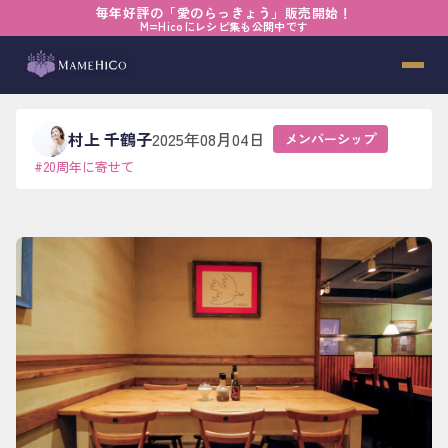
毎年好評の「愛のらっきょう」販売開始！
ホーム
›
ブログ
›
メンバーシップ
›
【20th】少しずつ居場所になるところ
M=Hicoにレシピ集も公開中です
【20th】少しずつ居場所になるところ
村上 千鶴子
2025年08月04日
メンバーシップ
#
20周年に寄せて