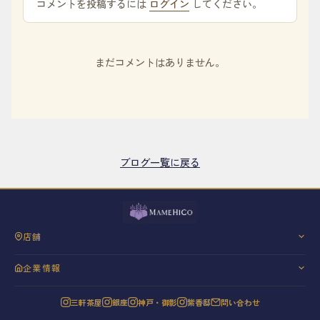
コメントを投稿するには
ログイン
してください。
まだコメントはありません。
ブログ一覧に戻る
店舗
三軒茶屋
企業情報
銀座
会社概要
神戸・御影
三軒茶屋
銀座
神戸・御影
紫香邸
問い合わせ
代表挨拶
紫香邸