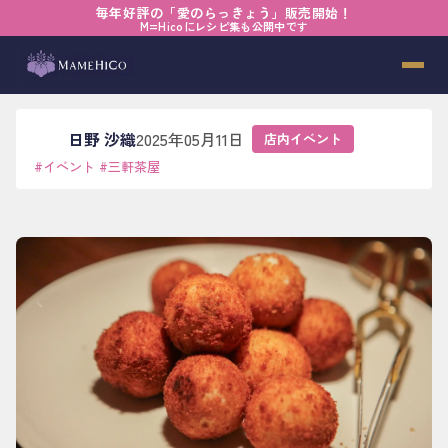
毎年好評の「愛のらっきょう」販売開始！
ホーム
›
ブログ
›
店内イベント
›
夜の洋食屋さん
M=Hicoにレシピ集も公開中です
夜の洋食屋さん
日野 沙織
2025年05月11日
店内イベント
#
イベント
#
三軒茶屋