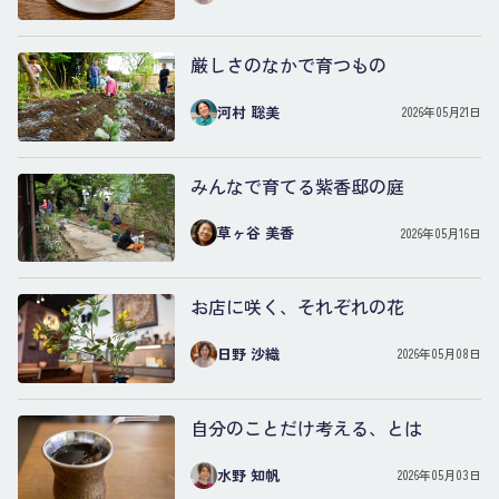
厳しさのなかで育つもの
河村 聡美
2026年05月21日
みんなで育てる紫香邸の庭
草ヶ谷 美香
2026年05月16日
お店に咲く、それぞれの花
日野 沙織
2026年05月08日
自分のことだけ考える、とは
水野 知帆
2026年05月03日