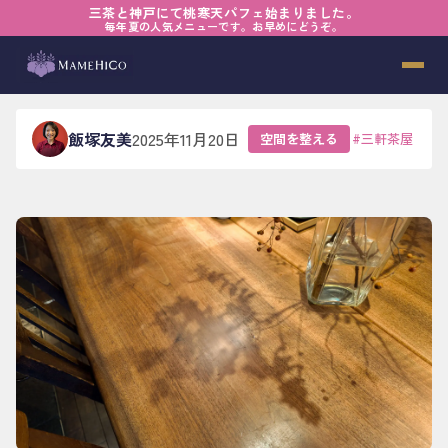
三茶と神戸にて桃寒天パフェ始まりました。
ホーム
›
ブログ
›
空間を整える
›
任されること、助けられること
毎年夏の人気メニューです。お早めにどうぞ。
任されること、助けられること
飯塚友美
2025年11月20日
空間を整える
#
三軒茶屋