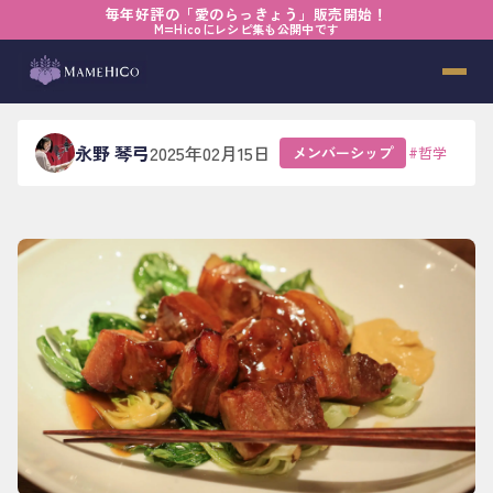
毎年好評の「愛のらっきょう」販売開始！
ホーム
›
ブログ
›
メンバーシップ
›
一緒に食べる楽しさ
M=Hicoにレシピ集も公開中です
一緒に食べる楽しさ
永野 琴弓
2025年02月15日
メンバーシップ
#
哲学