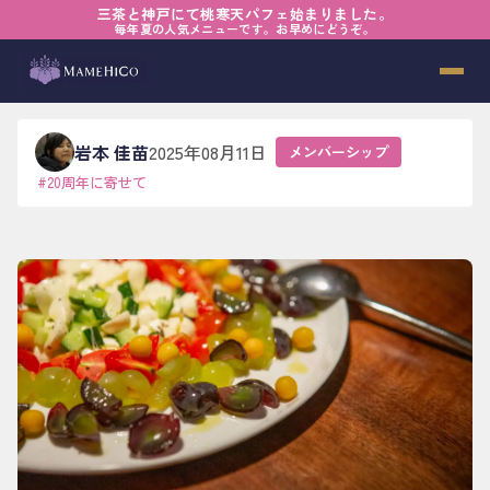
三茶と神戸にて桃寒天パフェ始まりました。
ホーム
›
ブログ
›
メンバーシップ
›
【20th】一皿の上のカルチャー
毎年夏の人気メニューです。お早めにどうぞ。
【20th】一皿の上のカルチャー
岩本 佳苗
2025年08月11日
メンバーシップ
#
20周年に寄せて