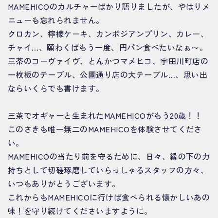
MAMEHICOのカルチャーばかり語りましたが、やはりメ
ニューも忘れられません。
クロカン、檸檬ケーキ、カンボジアンプリン、カレー、
チャイ…、願わくばもう一度、円パン食べたいなぁ〜。
三茶のコーヴァイヴ、とんかつマメヒコ、宇田川町店の
一枚板のテーブル、公園通り店の大テーブル…、思い出
ならいくらでも書けます。
三茶でオギャーと生まれたMAMEHICOがもう20歳！！
このさきも唯一無二のMAMEHICOを体験させてくださ
い。
MAMEHICOの当たり前を守るために、日々、縁の下の力
持ちとして切磋琢磨していらっしゃるスタッフの方々、
いつもありがとうございます。
これからもMAMEHICOに行けば食べられる懐かしいあの
味！を守り続けてくださいますように。