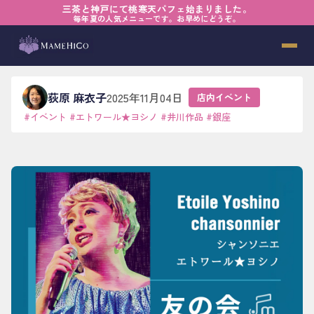
三茶と神戸にて桃寒天パフェ始まりました。
ホーム
›
ブログ
›
店内イベント
›
エトワール★ヨシノ 友の会ご案内
毎年夏の人気メニューです。お早めにどうぞ。
エトワール★ヨシノ 友の会ご案内
荻原 麻衣子
2025年11月04日
店内イベント
#
イベント
#
エトワール★ヨシノ
#
井川作品
#
銀座