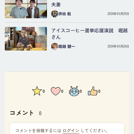
夫妻
井出 航
2026年06月25日
アイスコーヒー選挙応援演説 堀越
さん
堀越 健一
2026年06月24日
0
0
0
0
コメント
0
コメントを投稿するには
ログイン
してください。