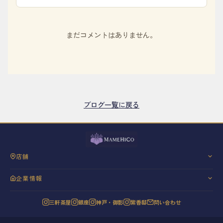
まだコメントはありません。
ブログ一覧に戻る
店舗
三軒茶屋
企業情報
銀座
会社概要
神戸・御影
三軒茶屋
銀座
神戸・御影
紫香邸
問い合わせ
代表挨拶
紫香邸
信条と理念